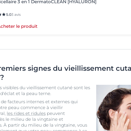
icellaire 3 en 1 DermatoCLEAN [HYALURON]
5.0
3 avis
cheter le produit
remiers signes du vieillissement cu
 ?
s visibles du vieillissement cutané sont les
d'éclat et la peau terne.
 de facteurs internes et externes qui
otre peau commence à vieillir
ral,
les rides et ridules
peuvent
 le milieu de la vingtaine et
. À partir du milieu de la vingtaine, vous
alement que votre peau commence à se