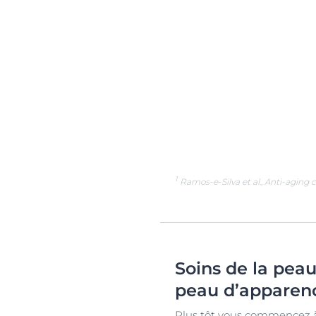
1
Ramos-e-Silva et al., Anti-aging 
Soins de la pea
peau d’apparenc
Plus tôt vous commencez à p