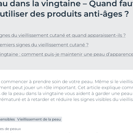
au dans la vingtaine – Quand faut
Vieillissement de la peau
pH5
vrez Anti-Pigment
igmentées
iliser des produits anti-âges ?
Les rides
Protection Solaire
sible
Soin de Jour SPF 30 Hyaluron-Filler +3x Effect
50 ml
En savoir plus
ignes du vieillissement cutané et quand apparaissent-ils ?
4.6
107 avis
aux rougeurs
remiers signes du vieillissement cutané ?
Acheter le produit
r chevelu
 vingtaine : comment puis-je maintenir une peau d’apparence
es
aire
Voir tous les prod
our commencer à prendre soin de votre peau. Même si le vieill
ement peut jouer un rôle important. Cet article explique c
ns de la peau dans la vingtaine vous aident à garder une peau
rématuré et à retarder et réduire les signes visibles du vieil
ensibles
Vieillissement de la peau
pes de peaux