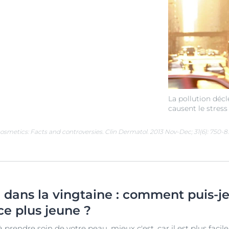
La pollution décl
causent le stress
cosmetics: Facts and controversies. Clin Dermatol. 2013 Nov-Dec; 31(6): 750-8.
u dans la vingtaine : comment puis-j
e plus jeune ?
rendre soin de votre peau, mieux c'est, car il est plus facile