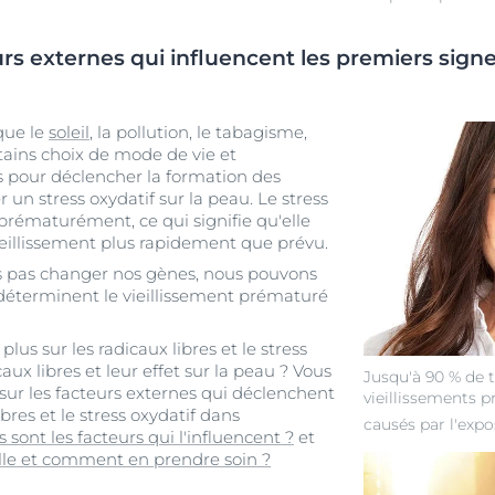
urs externes qui influencent les premiers signe
que le
soleil
, la pollution, le tabagisme,
ains choix de mode de vie et
s pour déclencher la formation des
 un stress oxydatif sur la peau. Le stress
au prématurément, ce qui signifie qu'elle
eillissement plus rapidement que prévu.
s pas changer nos gènes, nous pouvons
i déterminent le vieillissement prématuré
us sur les radicaux libres et le stress
caux libres et leur effet sur la peau ? Vous
Jusqu'à 90 % de t
ur les facteurs externes qui déclenchent
vieillissements 
bres et le stress oxydatif dans
causés par l'expo
sont les facteurs qui l'influencent ?
et
lle et comment en prendre soin ?