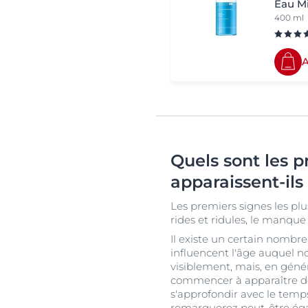
Eau M
400 ml
A
Quels sont les p
apparaissent-ils
Les premiers signes les plu
rides et ridules, le manque 
Il existe un certain nombre
influencent l'âge auquel n
visiblement, mais, en géné
commencer à apparaître dès
s'approfondir avec le temps
remarquerez peut-être ég