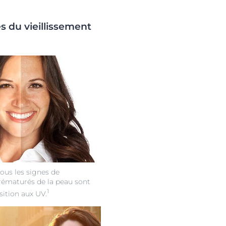
s du vieillissement
ous les signes de
prématurés de la peau sont
1
sition aux UV.