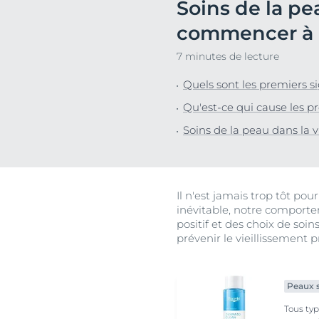
Soins de la pe
Cheveux et cuir chevelu
Peaux sèches
NOUVEAU
Décou
Peaux sensibles
Peaux hyperp
commencer à ut
Protection solaire
Peau hypersen
7 minutes de lecture
Peau irritée
Quels sont les premiers s
Peau sujette 
Qu'est-ce qui cause les p
Cheveux et cui
Soins de la peau dans la
Peaux Sensibl
Protection sol
Il n'est jamais trop tôt p
inévitable, notre comport
positif et des choix de soi
prévenir le vieillissement p
Peaux s
Tous ty