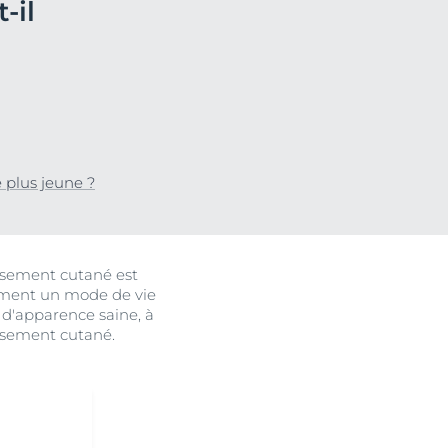
-il
 plus jeune ?
uits
issement cutané est
omment un mode de vie
 d'apparence saine, à
lissement cutané.