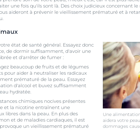
aiter une fois qu'ils sont là. Des choix judicieux concernant le
ous aideront à prévenir le vieillissement prématuré et à reta
u.
timaux
 votre état de santé général. Essayez donc
ce, de dormir suffisamment, d'avoir une
ibrée et d'arrêter de fumer :
gez beaucoup de fruits et de légumes
ts pour aider à neutraliser les radicaux
issement prématuré de la peau. Essayez
ation d'alcool et buvez suffisamment
peau hydratée.
bstances chimiques nocives présentes
e et la nicotine entraînent une
 libres dans la peau. En plus des
Une alimentation
on et de maladies cardiaques, il est
aidera votre peau
provoque un vieillissement prématuré
dommages causés 