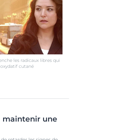
enche les radicaux libres qui
 oxydatif cutané
e maintenir une
 de retarder les signes de