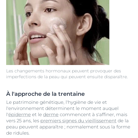
Les changements hormonaux peuvent provoquer des
imperfections de la peau qui peuvent ensuite disparaître.
À l'approche de la trentaine
Le patrimoine génétique, l'hygiène de vie et
l'environnement déterminent le moment auquel
l'
épiderme
et le
derme
commencent à s'affiner, mais
vers 25 ans, les
premiers signes du vieillissement
de la
peau peuvent apparaître ; normalement sous la forme
de ridules.