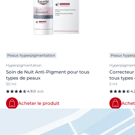
Peaux hyperpigmentation
Peaux hyper
Hyperpigmentation
Hyperpigment
Soin de Nuit Anti-Pigment pour tous
Correcteur
types de peaux
tous types
50 ml
5 ml
4.1
68 avis
4.
Acheter le produit
Achet