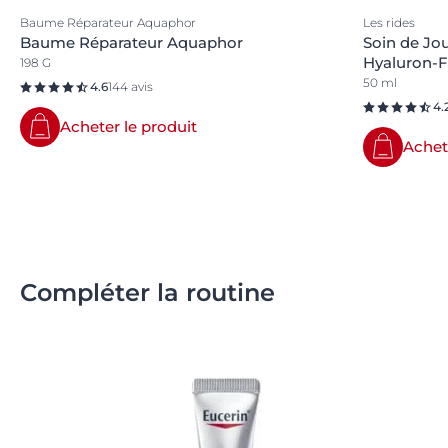
Baume Réparateur Aquaphor
Les rides
Baume Réparateur Aquaphor
Soin de Jo
Hyaluron-Fi
198 G
50 ml
4.6
144 avis
4.
Acheter le produit
Achet
Compléter la routine