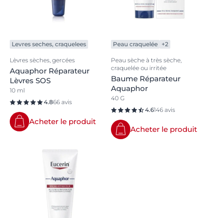
Levres seches, craquelees
Peau craquelée
+2
Lèvres sèches, gercées
Peau sèche à très sèche,
craquelée ou irritée
Aquaphor Réparateur
Baume Réparateur
Lèvres SOS
Aquaphor
10 ml
40 G
4.8
66 avis
4.6
146 avis
Acheter le produit
Acheter le produit