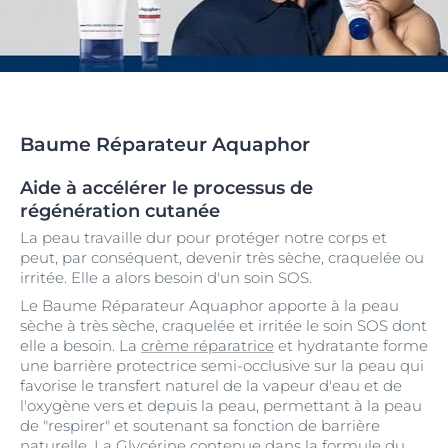
Baume Réparateur Aquaphor
Aide à accélérer le processus de
régénération cutanée
La peau travaille dur pour protéger notre corps et
peut, par conséquent, devenir très sèche, craquelée ou
irritée. Elle a alors besoin d'un soin SOS.
Le Baume Réparateur Aquaphor apporte à la peau
sèche à très sèche, craquelée et irritée le soin SOS dont
elle a besoin. La
crème réparatrice
et hydratante forme
une barrière protectrice semi-occlusive sur la peau qui
favorise le transfert naturel de la vapeur d'eau et de
l'oxygène vers et depuis la peau, permettant à la peau
de "respirer" et soutenant sa fonction de barrière
naturelle. La Glycérine contenue dans la formule du