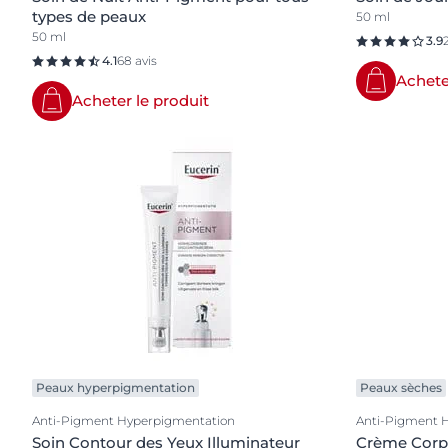
types de peaux
50 ml
50 ml
3.9
4.1
68 avis
Achete
Acheter le produit
Peaux hyperpigmentation
Peaux sèches
Anti-Pigment Hyperpigmentation
Anti-Pigment 
Soin Contour des Yeux Illuminateur
Crème Corps