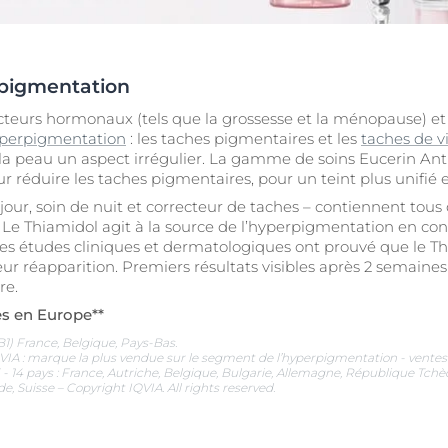
Vieillissement de la peau
pH5
vrez Anti-Pigment
igmentées
Les rides
Protection Solaire
sible
Soin de Jour SPF 30 Hyaluron-Filler +3x Effect
pigmentation
50 ml
En savoir plus
 facteurs hormonaux (tels que la grossesse et la ménopause) et
4.6
107 avis
aux rougeurs
perpigmentation
: les taches pigmentaires et les
taches de vi
la peau un aspect irrégulier. La gamme de soins Eucerin An
Acheter le produit
r chevelu
réduire les taches pigmentaires, pour un teint plus unifié e
es
e jour, soin de nuit et correcteur de taches – contiennent tou
ce. Le Thiamidol agit à la source de l’hyperpigmentation en con
aire
Voir tous les prod
s études cliniques et dermatologiques ont prouvé que le Thi
eur réapparition. Premiers résultats visibles après 2 semaine
re.
hes en Europe**
B1) France, Belgique, Pays-Bas.
QVIA : marque la plus vendue sur le segment de l’hyperpigmentation - vente
 14 pays : France, Autriche, Belgique, Bulgarie, Allemagne, République Tchèqu
e, Suisse – Copyright IQVIA. All rights reserved.