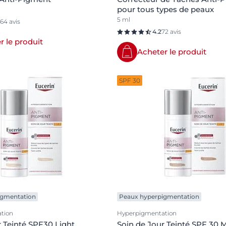
pour tous types de peaux
5 ml
164 avis
4.2
72 avis
r le produit
Acheter le produit
SPF 30
igmentation
Peaux hyperpigmentation
tion
Hyperpigmentation
r Teinté SPF30 Light
Soin de Jour Teinté SPF 30