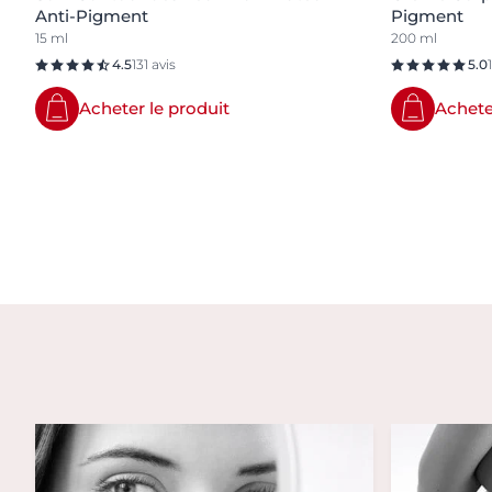
Anti-Pigment
Pigment
15 ml
200 ml
4.5
131 avis
5.0
Acheter le produit
Achete