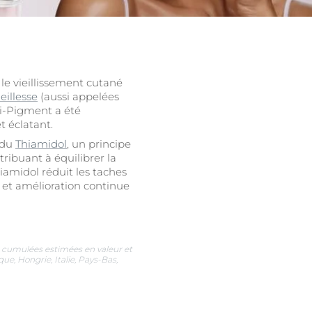
 le vieillissement cutané
eillesse
(aussi appelées
ti-Pigment a été
t éclatant.
s du
Thiamidol
, un principe
tribuant à équilibrer la
uits
amidol réduit les taches
s et amélioration continue
s cumulées estimées en valeur et
e, Hongrie, Italie, Pays-Bas,