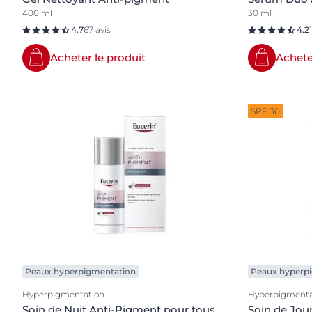
400 ml
30 ml
4.7
67 avis
4.2
Acheter le produit
Achete
SPF 30
Peaux hyperpigmentation
Peaux hyperp
Hyperpigmentation
Hyperpigmenta
Soin de Nuit Anti-Pigment pour tous
Soin de Jou