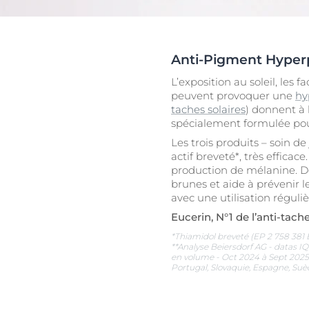
Cheveux et cuir chevelu
Peaux sèches
NOUVEAU
Décou
Peaux sensibles
Peaux hyperp
Protection solaire
Peau hypersen
Anti-Pigment Hyper
Peau irritée
L’exposition au soleil, les
Peau sujette 
peuvent provoquer une
hy
taches solaires
) donnent à 
Cheveux et cui
spécialement formulée pour 
Peaux Sensibl
Les trois produits – soin d
actif breveté*, très effica
Protection sol
production de mélanine. De
brunes et aide à prévenir l
avec une utilisation réguliè
Eucerin, N°1 de l’anti-tac
*Thiamidol breveté (EP 2 758 381 
**Analyse Beiersdorf AG - datas I
en volume - Oct 2024 à Sept 2025 -
Portugal, Slovaquie, Espagne, Suèd