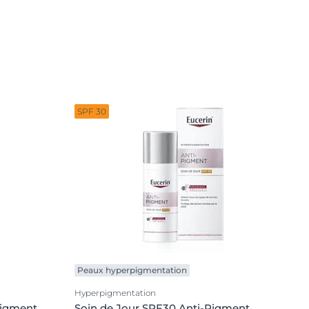
SPF 30
Peaux hyperpigmentation
Hyperpigmentation
Pigment
Soin de Jour SPF30 Anti-Pigment