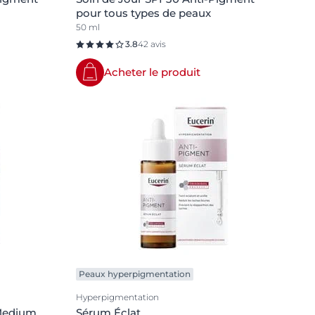
pour tous types de peaux
50 ml
3.8
42 avis
Acheter le produit
Peaux hyperpigmentation
Hyperpigmentation
 Medium
Sérum Éclat