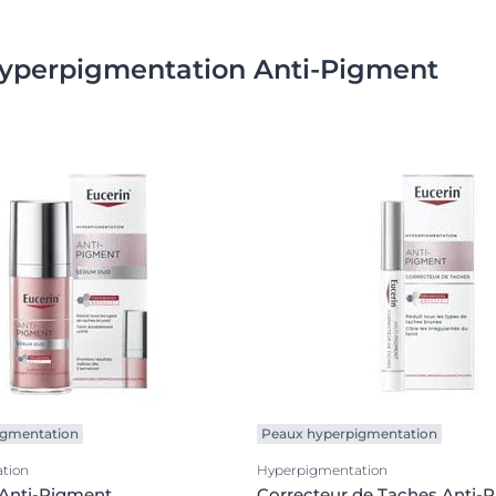
l'hyperpigmentation Anti-Pigment
igmentation
Peaux hyperpigmentation
tion
Hyperpigmentation
Anti-Pigment
Correcteur de Taches Anti-