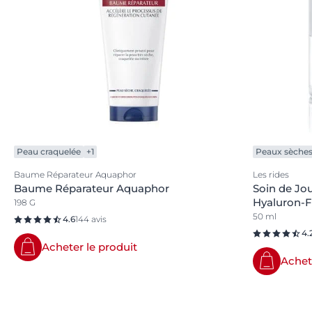
Peau craquelée
+1
Peaux sèche
Baume Réparateur Aquaphor
Les rides
Baume Réparateur Aquaphor
Soin de Jo
Hyaluron-Fi
198 G
50 ml
4.6
144 avis
4.
Acheter le produit
Achet