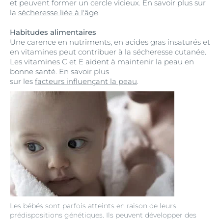
et peuvent former un cercle vicieux. En savoir plus sur
la
sécheresse liée à l'âge
.
Habitudes alimentaires
Une carence en nutriments, en acides gras insaturés et
en vitamines peut contribuer à la sécheresse cutanée.
Les vitamines C et E aident à maintenir la peau en
bonne santé. En savoir plus
sur les
facteurs influençant la peau
.
Les bébés sont parfois atteints en raison de leurs
prédispositions génétiques. Ils peuvent développer des