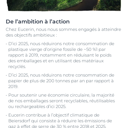
De l’ambition à l’action
Chez Eucerin, nous nous sommes engagés à atteindre
des objectifs ambitieux :
D’ici 2025, nous réduirons notre consommation de
plastique vierge d’origine fossile de ~50 %1 par
rapport à 2019, notamment en réduisant le poids
des emballages et en utilisant des matériaux
recyclés.
D’ici 2025, nous réduirons notre consommation de
papier de plus de 200 tonnes par an par rapport à
2019.
Pour soutenir une économie circulaire, la majorité
de nos emballages seront recyclables, réutilisables
ou rechargeables d’ici 2025.
Eucerin contribue à l’objectif climatique de
Beiersdorf qui consiste à réduire les émissions de
gaz à effet de serre de 30 % entre 2018 et 2025.