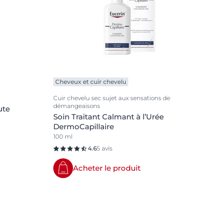
Cheveux et cuir chevelu
Cuir chevelu sec sujet aux sensations de
démangeaisons
ute
Soin Traitant Calmant à l’Urée
DermoCapillaire
100 ml
4.6
5 avis
Acheter le produit