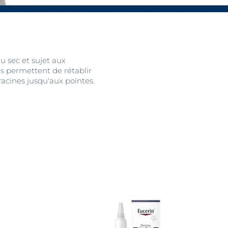
u sec et sujet aux
gs permettent de rétablir
 racines jusqu'aux pointes.
uits