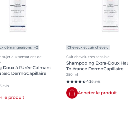
aux démangeaisons
+2
Cheveux et cuir chevelu
c sujet aux sensations de
Cuir chevelu très sensible
s
Shampooing Extra-Doux Ha
 Doux à l'Urée Calmant
Tolérance DermoCapillaire
u Sec DermoCapillaire
250 ml
4.2
6 avis
13 avis
Acheter le produit
r le produit