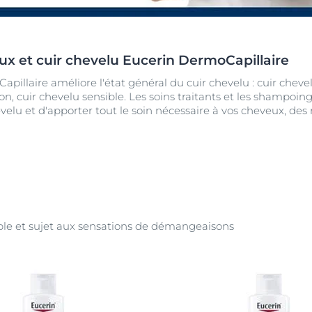
Vieillissement de la peau
pH5
vrez Anti-Pigment
igmentées
Les rides
Protection Solaire
sible
Soin de Jour SPF 30 Hyaluron-Filler +3x Effect
ux et cuir chevelu Eucerin DermoCapillaire
50 ml
En savoir plus
llaire améliore l'état général du cuir chevelu : cuir chevel
4.6
107 avis
aux rougeurs
, cuir chevelu sensible. Les soins traitants et les shampoin
evelu et d'apporter tout le soin nécessaire à vos cheveux, des
Acheter le produit
r chevelu
es
aire
Voir tous les prod
ible et sujet aux sensations de démangeaisons