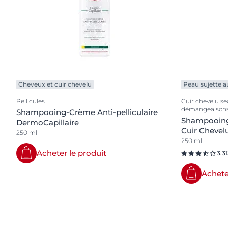
Cheveux et cuir chevelu
Peau sujette 
Pellicules
Cuir chevelu se
démangeaison
Shampooing-Crème Anti-pelliculaire
Shampooing
DermoCapillaire
Cuir Chevel
250 ml
250 ml
Acheter le produit
3.3
Achete