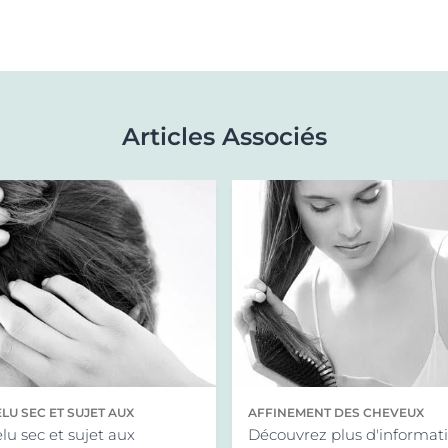
Articles Associés
LU SEC ET SUJET AUX
AFFINEMENT DES CHEVEUX
S DE DÉMANGEAISONS
lu sec et sujet aux
Découvrez plus d'informat