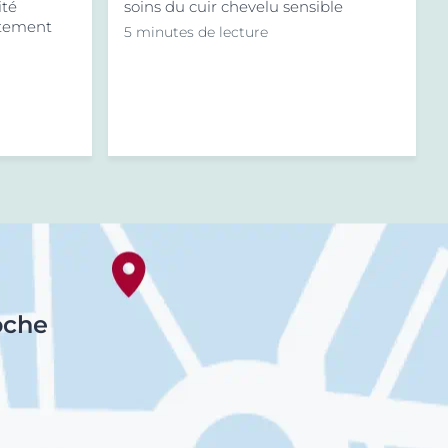
ité
soins du cuir chevelu sensible
itement
5 minutes de lecture
oche