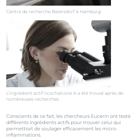
Centre de recherche Beiersdorf à Hamburg
L’ingrédient actif licochalcone A a été trouvé après de
nombreuses recherches.
Conscients de ce fait, les chercheurs Eucerin ont testé
différents ingrédients actifs pour trouver celui qui
permettrait de soulager efficacement les micro-
inflammations.