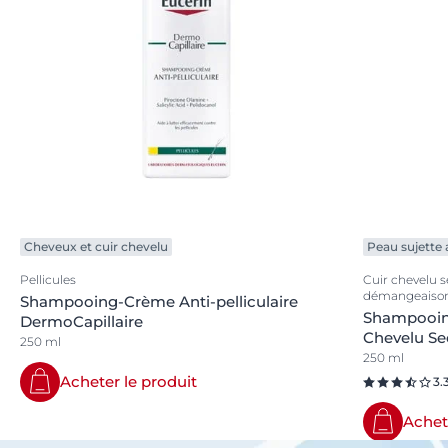
Cheveux et cuir chevelu
Peau sujette
Pellicules
Cuir chevelu s
démangeaiso
Shampooing-Crème Anti-pelliculaire
Shampooing
DermoCapillaire
Chevelu Se
250 ml
250 ml
Acheter le produit
3.
Achet