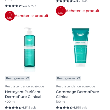
4.8
65 avis
4.6
65 avis
Acheter le produit
Acheter le produit
Peau grasse
+2
Peau grasse
+2
Peau à tendance acnéique
Peau à tendance acnéique
Nettoyant Purifiant
Gommage DermoPure
DermoPure Clinical
Clinical
400 ml
100 ml
4.6
115 avis
4.6
69 avis