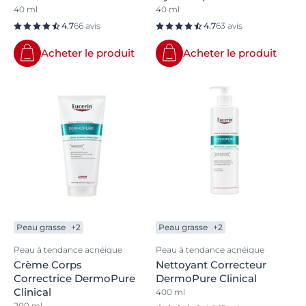
40 ml
40 ml
4.7
66 avis
4.7
63 avis
Acheter le produit
Acheter le produit
Peau grasse
+2
Peau grasse
+2
Peau à tendance acnéique
Peau à tendance acnéique
Crème Corps
Nettoyant Correcteur
Correctrice DermoPure
DermoPure Clinical
Clinical
400 ml
200 ml