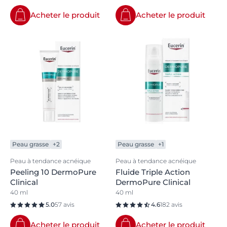
Acheter le produit
Acheter le produit
Peau grasse
+2
Peau grasse
+1
Peau à tendance acnéique
Peau à tendance acnéique
Peeling 10 DermoPure
Fluide Triple Action
Clinical
DermoPure Clinical
40 ml
40 ml
5.0
57 avis
4.6
182 avis
Acheter le produit
Acheter le produit