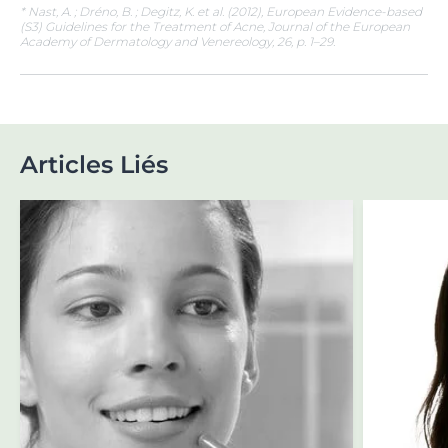
* Nast, A. ; Dréno, B. ; Degitz, K. et al. (2012), European Evidence-based
(S3) Guidelines for the Treatment of Acne, Journal of the European
Academy of Dermatology and Venereology, 26, p. 1–29.
Articles Liés