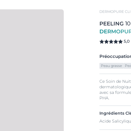
DERMOPURE CLI
PEELING
10
DERMOPUR
5,0
Préoccupation
Peau grasse
Pea
Ce Soin de Nuit
dermatologique.
avec sa formul
PHA.
Ingrédients Cl
Acide Salicyli