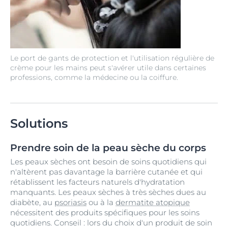
Le port de gants de protection et l'utilisation régulière de
crème pour les mains peut s'avérer utile dans certaines
professions, comme la médecine ou la coiffure.
Solutions
Prendre soin de la peau sèche du corps
Les peaux sèches ont besoin de soins quotidiens qui
n'altèrent pas davantage la barrière cutanée et qui
rétablissent les facteurs naturels d'hydratation
manquants. Les peaux sèches à très sèches dues au
diabète, au
psoriasis
ou à la
dermatite atopique
nécessitent des produits spécifiques pour les soins
quotidiens. Conseil : lors du choix d'un produit de soin