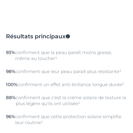
AGITER
Bien agiter avant emploi.
APPLIQUER
Résultats principaux
Appliquer sur le visage, le cou et le décolleté propres
et secs. Masser doucement jusqu'à absorption
complète et éviter tout contact avec les yeux.
93%
confirment que la peau paraît moins grasse,
même au toucher¹
RENOUVELER L'APPLICATION
Renouveler fréquemment l'application, en particulier
98%
confirment que leur peau paraît plus résistante¹
après vous être baigné, essuyé ou avoir transpiré, afin
de maintenir le niveau de protection.
100%
confirment un effet anti-brillance longue durée²
88%
confirment que c'est la crème solaire de texture la
plus légère qu'ils ont utilisée¹
96%
confirment que cette protection solaire simplifie
leur routine¹