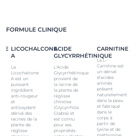
FORMULE CLINIQUE
INE
LICOCHALCONE
ACIDE
CARNITINE
A
GLYCYRRHÉTINIQUE
La L-
Carnitine est
La
L’Acide
un dérivé
Licochalcone
Glycyrrhétinique
d'acides
A est un
provient de
aminés
puissant
la racine de
présent
ingrédient
la plante de
naturellement
anti-rougeur
réglisse
dans la peau
et
chinoise
et fabriqué
antioxydant
(Glycyrrhiza
dans le
dérivé des
Glabra) et
corps à
racines de la
est connu
partir de
plante de
pour ses
lysine et de
réglisse
propriétés
méthionine.