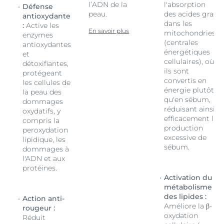
l’ADN de la
l'absorption
Défense
peau.
des acides gras
antioxydante
dans les
:
Active les
En savoir plus
mitochondries
enzymes
(centrales
antioxydantes
énergétiques
et
cellulaires), où
détoxifiantes,
ils sont
protégeant
convertis en
les cellules de
énergie plutôt
la peau des
qu'en sébum,
dommages
réduisant ainsi
oxydatifs, y
efficacement la
compris la
production
peroxydation
excessive de
lipidique, les
sébum.
dommages à
l'ADN et aux
protéines.
Activation du
ent
métabolisme
des lipides :
Action anti-
Améliore la β-
rougeur :
oxydation
Réduit