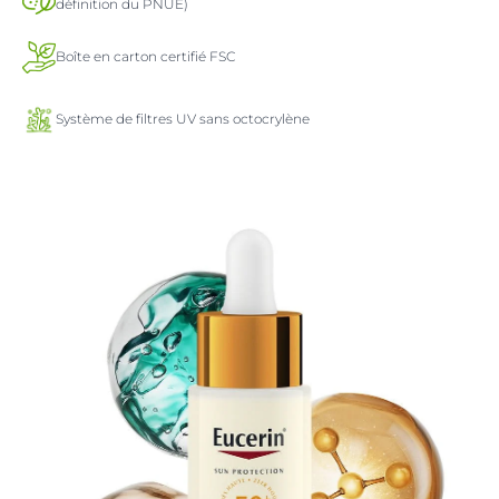
définition du PNUE)
Boîte en carton certifié FSC
Système de filtres UV sans octocrylène