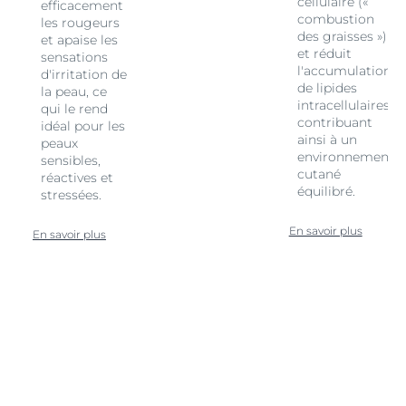
cellulaire («
efficacement
combustion
les rougeurs
des graisses »)
et apaise les
et réduit
sensations
l'accumulation
d'irritation de
de lipides
la peau, ce
intracellulaires,
qui le rend
contribuant
idéal pour les
ainsi à un
peaux
environnement
sensibles,
cutané
réactives et
équilibré.
stressées.
En savoir plus
En savoir plus
t