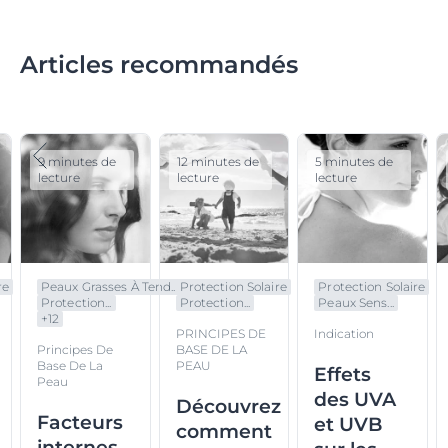
Articles recommandés
9 minutes de
12 minutes de
5 minutes de
lecture
lecture
lecture
re
Peaux Grasses À Tend...
Protection Solaire
Protection Solaire
Protection...
Protection...
Peaux Sens...
+
12
PRINCIPES DE
Indication
Principes De
BASE DE LA
Base De La
PEAU
Effets
Peau
des UVA
Découvrez
Facteurs
et UVB
comment
internes