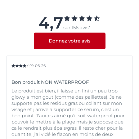
Eucerin Sun Oil Control SPF 50+
offre le même niveau
de protection contre les rayons UVA/UVB (protection
UVB élevée SPF 50+) et contre les effets de la lumière
4,7
bleue qu'une crème solaire traditionnelle, tout en
sur 156 avis*
offrant une texture plus légère, à absorption rapide. Il a
été spécialement développé pour les peaux grasses ou
à tendance acnéique et donne un fini mat sans
Donnez votre avis
obstruer les pores. Vous pouvez l'utiliser le matin en
tant qu'étape de protection solaire principale.
19-06-26
Bon produit NON WATERPROOF
Le produit est bien, il laisse un fini un peu trop
glowy a mon gout (comme des paillettes). Je ne
supporte pas les residus gras ou collant sur mon
visage et j'arrive à supporter ce serum, c'est un
bon point. J'aurais aimé qu'il soit waterproof pour
pouvoir le mettre à la plage mais je suppose que
ca le rendrait plus épais/gras. Il reste cher pour la
quantite, j'ai vidé le flacon en moins de deux