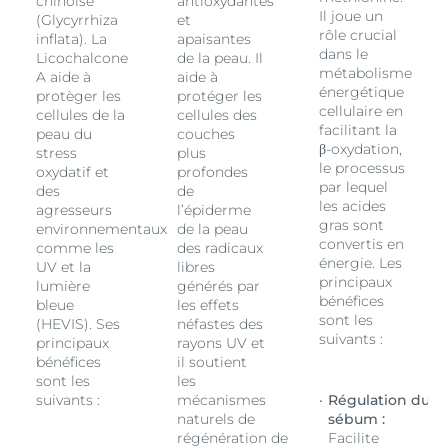
chinoise
antioxydantes
Il joue un
(Glycyrrhiza
et
rôle crucial
inflata). La
apaisantes
dans le
Licochalcone
de la peau. Il
métabolisme
A aide à
aide à
énergétique
protèger les
protéger les
cellulaire en
cellules de la
cellules des
facilitant la
peau du
couches
β-oxydation,
stress
plus
le processus
oxydatif et
profondes
par lequel
des
de
les acides
agresseurs
l’épiderme
gras sont
environnementaux
de la peau
convertis en
comme les
des radicaux
énergie. Les
UV et la
libres
principaux
lumière
générés par
bénéfices
bleue
les effets
sont les
(HEVIS). Ses
néfastes des
suivants :
principaux
rayons UV et
bénéfices
il soutient
sont les
les
suivants :
mécanismes
Régulation du
naturels de
sébum :
régénération de
Facilite