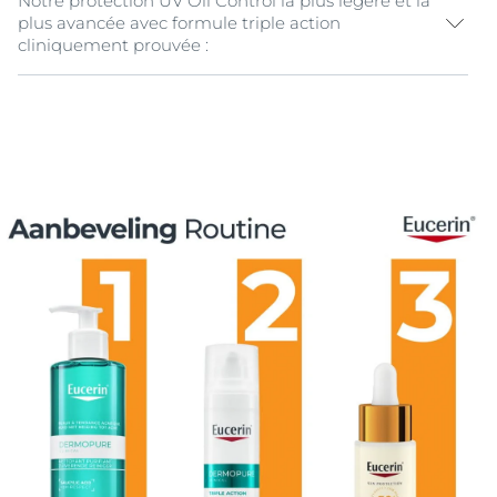
Notre protection UV Oil Control la plus légère et la
plus avancée avec formule triple action
cliniquement prouvée :
1. Technologie AOX Shield avec
Licochalcone A
:
- Offre une très haute protection anti-UVB/UVA
- Renforce la défense cellulaire contre le stress oxydatif
induit par les UV et la lumière bleue
- Aide à prévenir le
vieillissement prématuré de la
peau
induit par le soleil
Contient en outre de l'
Acide Glycyrrhétinique
pour
soutenir le mécanisme naturel de réparation de l'ADN
de la peau.
2. Technologie Oil Control avec de la L-
Carnitine
séborégulatrice et des microparticules absorbant les
lipides pour un effet matifiant durable.
3. Booster de Vitamines Anti-pollution contenant les
Vitamines C, E et Pro-vitamine B5 pour aider la peau à
se défendre contre les radicaux libres induits par les
facteurs environnementaux tels que la pollution.