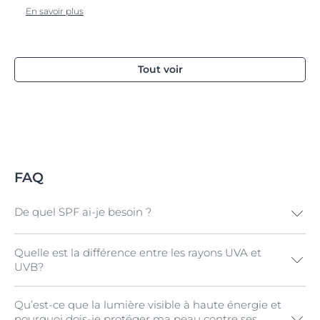
En savoir plus
Tout voir
FAQ
De quel SPF ai-je besoin ?
Quelle est la différence entre les rayons UVA et
Les produits solaires se déclinent en quatre niveaux de
UVB?
protection différents : protection faible (SPF 6 à 10),
moyenne (SPF 15 à 25), haute (SPF 30 à 50) et très
haute (SPF 50+). Plus le facteur de protection est élevé,
Qu’est-ce que la lumière visible à haute énergie et
Les rayons UVA (ultraviolets A) pénètrent dans les
mieux la peau est protégée. Néanmoins, il est très
pourquoi dois-je protéger ma peau contre ses