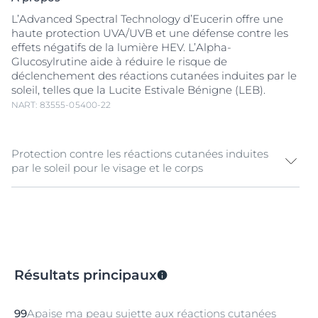
L’Advanced Spectral Technology d’Eucerin offre une
haute protection UVA/UVB et une défense contre les
effets négatifs de la lumière HEV. L’Alpha-
Glucosylrutine aide à réduire le risque de
déclenchement des réactions cutanées induites par le
soleil, telles que la Lucite Estivale Bénigne (LEB).
NART: 83555-05400-22
Protection contre les réactions cutanées induites
par le soleil pour le visage et le corps
La lumière UV est la cause principale des dommages
induits par le soleil, mais
la lumière visible de haute
énergie (HEV)
peut aussi générer des radicaux libres,
responsables d’un stress supplémentaire pour la peau.
Le Gel-Crème LEB Protect SPF 50+ d’Eucerin est une
Résultats principaux
protection solaire du visage et du corps spécialement
formulée pour les
peaux sensibles
au soleil et sujettes
aux réactions induites par le soleil, comme la Lucite
99
Apaise ma peau sujette aux réactions cutanées