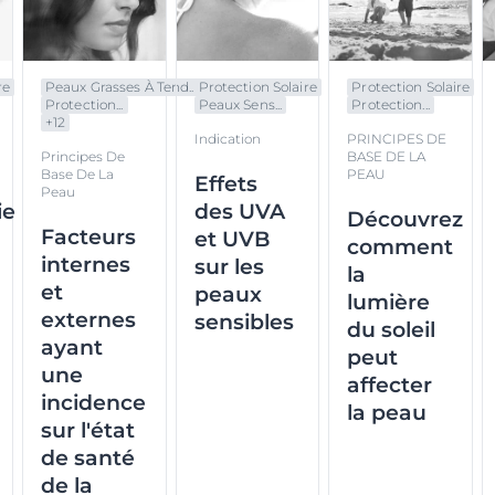
re
Peaux Grasses À Tend...
Protection Solaire
Protection Solaire
Protection...
Peaux Sens...
Protection...
+
12
Indication
PRINCIPES DE
Principes De
BASE DE LA
Base De La
PEAU
Effets
Peau
ie
des UVA
Découvrez
Facteurs
et UVB
comment
internes
n
sur les
la
et
peaux
lumière
externes
sensibles
du soleil
ayant
peut
une
affecter
incidence
la peau
sur l'état
de santé
de la