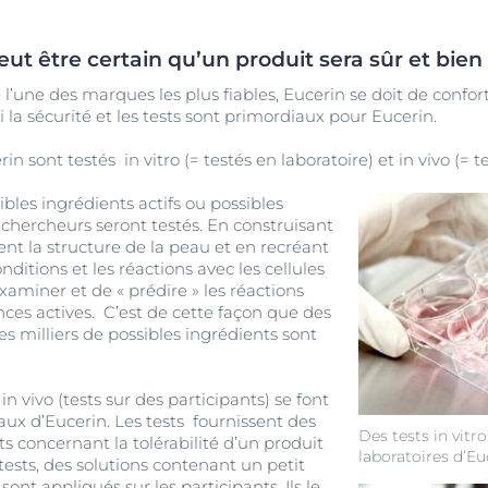
 être certain qu’un produit sera sûr et bien 
’une des marques les plus fiables, Eucerin se doit de conf
 la sécurité et les tests sont primordiaux pour Eucerin.
in sont testés in vitro (= testés en laboratoire) et in vivo (= 
sibles ingrédients actifs ou possibles
 chercheurs seront testés. En construisant
nt la structure de la peau et en recréant
ditions et les réactions avec les cellules
examiner et de « prédire » les réactions
ces actives. C’est de cette façon que des
s milliers de possibles ingrédients sont
 in vivo (tests sur des participants) se font
aux d’Eucerin. Les tests fournissent des
Des tests in vitr
ts concernant la tolérabilité d’un produit
laboratoires d’Eu
ests, des solutions contenant un petit
sont appliqués sur les participants. Ils le