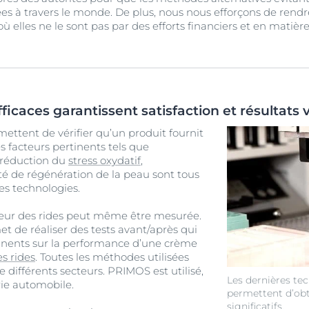
es à travers le monde. De plus, nous nous efforçons de rend
où elles ne le sont pas par des efforts financiers et en matièr
ficaces garantissent satisfaction et résultats v
ettent de vérifier qu’un produit fournit
s facteurs pertinents tels que
a réduction du
stress oxydatif
,
ité de régénération de la peau sont tous
es technologies.
deur des rides peut même être mesurée.
de réaliser des tests avant/après qui
tinents sur la performance d’une crème
s rides
. Toutes les méthodes utilisées
e différents secteurs. PRIMOS est utilisé,
Les dernières tec
rie automobile.
permettent d’obt
significatifs.