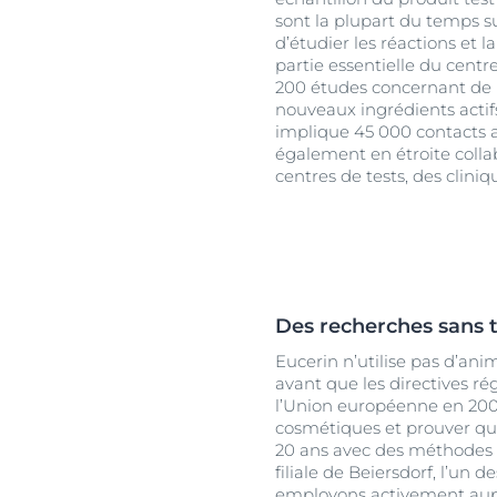
sont la plupart du temps sur
d’étudier les réactions et l
partie essentielle du cent
200 études concernant de 
nouveaux ingrédients acti
implique 45 000 contacts av
également en étroite coll
centres de tests, des clini
Des recherches sans t
Eucerin n’utilise pas d’ani
avant que les directives r
l’Union européenne en 200
cosmétiques et prouver qu’i
20 ans avec des méthodes i
filiale de Beiersdorf, l’un
employons activement auprè