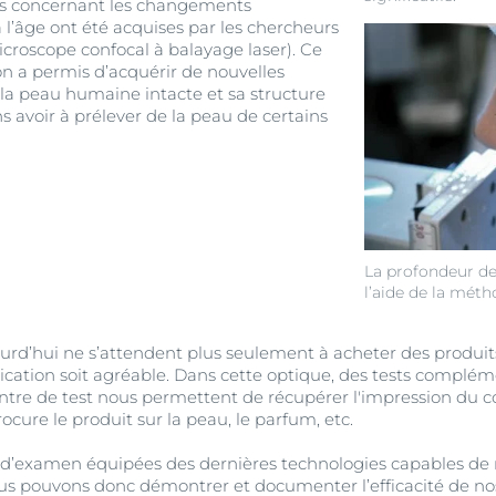
es concernant les changements
à l’âge ont été acquises par les chercheurs
roscope confocal à balayage laser). Ce
n a permis d’acquérir de nouvelles
la peau humaine intacte et sa structure
 avoir à prélever de la peau de certains
La profondeur de
l’aide de la mé
d’hui ne s’attendent plus seulement à acheter des produits e
ication soit agréable. Dans cette optique, des tests complém
ntre de test nous permettent de récupérer l'impression du 
ocure le produit sur la peau, le parfum, etc.
s d’examen équipées des dernières technologies capables d
ous pouvons donc démontrer et documenter l’efficacité de nos