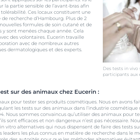
 la partie sensible de l’avant-bras afin
a tolérabilité. Ces locaux constituent une
re de recherche d’Hambourg. Plus de 2
nouvelles formules de soin cutané et de
fs y sont menées chaque année. Cela
ec des volontaires. Eucerin travaille
aboration avec de nombreux autres
ques dermatologiques et des experts.
Des tests in viv
participants aux 
est sur des animaux chez Eucerin :
maux pour tester ses produits cosmétiques. Nous en avons fai
égulant les tests sur des animaux dans l’industrie cosmétique
4. Nous sommes convaincus qu’utiliser des animaux pour tes
ls sont efficaces et non dangereux n’est pas nécessaire. Nous
n vitro alternatives qui nous dispensent de faire des tests s
 des leaders les plus connus en matière de recherche dans le
s des autorités pour que les méthodes alternatives évitant l