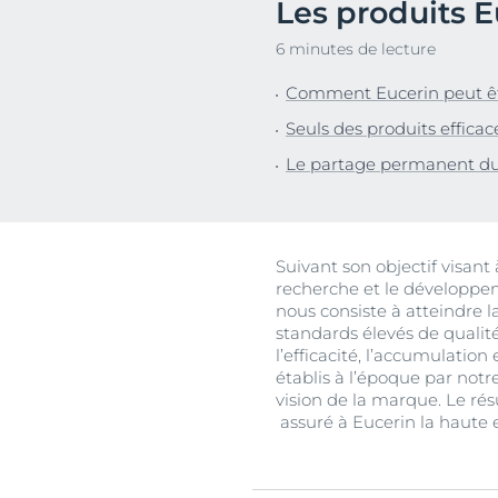
Les produits E
Cheveux et cuir chevelu
Peaux sèches
NOUVEAU
Décou
Peaux sensibles
Peaux hyperp
6 minutes de lecture
Protection solaire
Peau hypersen
Comment Eucerin peut être
Peau irritée
Seuls des produits efficace
Peau sujette 
Le partage permanent du s
Cheveux et cui
Peaux Sensibl
Protection sol
Suivant son objectif visan
recherche et le développem
nous consiste à atteindre l
standards élevés de qualité
l’efficacité, l’accumulatio
établis à l’époque par notre
vision de la marque. Le rés
assuré à Eucerin la haute 