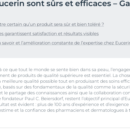
ucerin sont sûrs et efficaces – G
Vieillissement de la peau
pH5
vrez Anti-Pigment
igmentées
Les rides
Protection Solaire
sible
Soin de Jour SPF 30 Hyaluron-Filler +3x Effect
 certain qu’un produit sera sûr et bien toléré ?
50 ml
En savoir plus
s garantissent satisfaction et résultats visibles
4.6
107 avis
aux rougeurs
avoir et l’amélioration constante de l’expertise chez Euceri
Acheter le produit
r chevelu
es
aire
Voir tous les prod
t à ce que tout le monde se sente bien dans sa peau, l’engag
ent de produits de qualité supérieure est essentiel. La chos
a meilleure qualité possible tout en produisant des soins effic
, basés sur des fondamentaux de la qualité comme la sécurité,
n et le partage des connaissances ainsi que la collaboration co
 fondateur Paul C. Beiersdorf, restent l’objectif principal d’Eu
ultat est évident : plus de 100 ans d’expérience et d’exigenc
estime et la confiance des pharmaciens et dermatologues à 