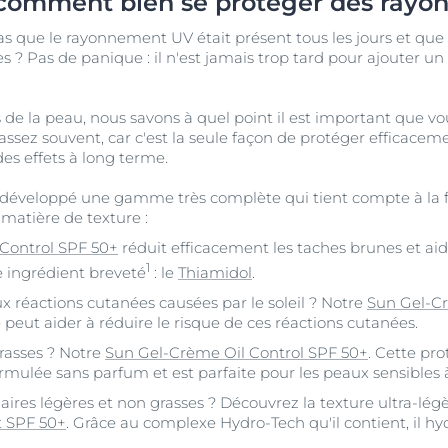
 comment bien se protéger des rayo
as que le rayonnement UV était présent tous les jours et que 
 ? Pas de panique : il n'est jamais trop tard pour ajouter un
 de la peau, nous savons à quel point il est important que v
assez souvent, car c'est la seule façon de protéger efficacem
s effets à long terme.
 développé une gamme très complète qui tient compte à la fo
matière de texture :
Control SPF 50+
réduit efficacement les taches brunes et aid
1
e ingrédient breveté
: le
Thiamidol
.
x réactions cutanées causées par le soleil ? Notre
Sun Gel-C
e peut aider à réduire le risque de ces réactions cutanées.
rasses ? Notre
Sun Gel-Crème Oil Control SPF 50+
. Cette pro
formulée sans parfum et est parfaite pour les peaux sensibles
aires légères et non grasses ? Découvrez la texture ultra-lé
t SPF 50+
. Grâce au complexe Hydro-Tech qu'il contient, il 