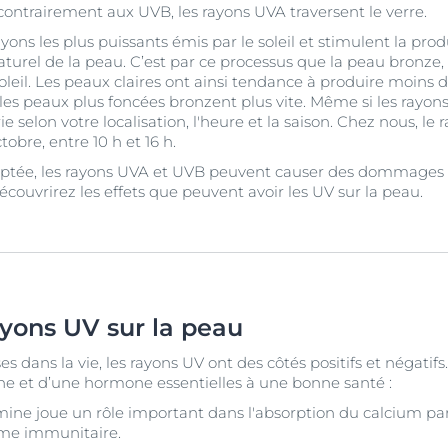
 contrairement aux UVB, les rayons UVA traversent le verre.
yons les plus puissants émis par le soleil et stimulent la pro
rel de la peau. C’est par ce processus que la peau bronze, 
leil. Les peaux claires ont ainsi tendance à produire moins 
e les peaux plus foncées bronzent plus vite. Même si les rayo
arie selon votre localisation, l'heure et la saison. Chez nous,
tobre, entre 10 h et 16 h.
tée, les rayons UVA et UVB peuvent causer des dommages d
couvrirez les effets que peuvent avoir les UV sur la peau.
ayons UV sur la peau
ans la vie, les rayons UV ont des côtés positifs et négatifs.
ne et d’une hormone essentielles à une bonne santé :
mine joue un rôle important dans l'absorption du calcium par 
me immunitaire.