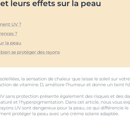
et leurs effets sur la peau
Vieillissement de la peau
pH5
vrez Anti-Pigment
igmentées
Les rides
Protection Solaire
sible
Soin de Jour SPF 30 Hyaluron-Filler +3x Effect
ement UV ?
50 ml
En savoir plus
érences ?
4.6
107 avis
aux rougeurs
ur la peau
Acheter le produit
r chevelu
bien se protéger des rayons
es
aire
Voir tous les prod
oleillées, la sensation de chaleur que laisse le soleil sur vo
duction de vitamine D, améliore l’humeur et donne un teint hâ
 UV sans protection présente également des risques et des 
aturé et l'hyperpigmentation. Dans cet article, nous vous ex
s rayons UV sont dangereux pour la peau, ce qui différencie
ent protéger la peau avec une crème solaire adaptée.