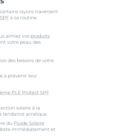
ns
certains rayons traversent
SPF
à sa routine
ous aimiez vos
produits
ent votre peau des
is des besoins de votre
e à prévenir leur
rème PLE Protect SPF
tection solaire à la
 à tendance acnéique.
gère du
Fluide Solaire
hydrate immédiatement et