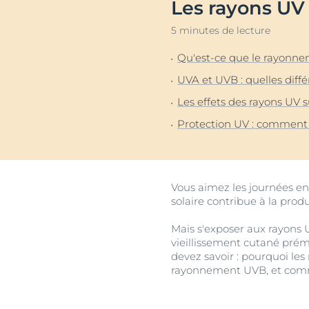
Les rayons UV 
Cheveux et cuir chevelu
Peaux sèches
NOUVEAU
Décou
Peaux sensibles
Peaux hyperp
5 minutes de lecture
Protection solaire
Peau hypersen
Qu'est-ce que le rayonn
Peau irritée
UVA et UVB : quelles diff
Peau sujette 
Les effets des rayons UV s
Cheveux et cui
Protection UV : comment 
Peaux Sensibl
Protection sol
Vous aimez les journées ens
solaire contribue à la pro
Mais s'exposer aux rayons
vieillissement cutané prém
devez savoir : pourquoi le
rayonnement UVB, et comm