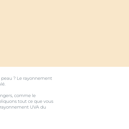
uits
tre peau ? Le rayonnement
lé.
dangers, comme le
pliquons tout ce que vous
 le rayonnement UVA du