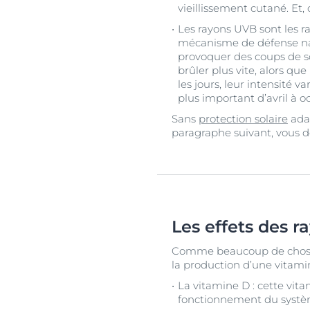
vieillissement cutané. Et,
Les rayons UVB sont les ra
mécanisme de défense natu
provoquer des coups de so
brûler plus vite, alors qu
les jours, leur intensité v
plus important d’avril à oc
Sans
protection solaire
adap
paragraphe suivant, vous dé
Les effets des r
Comme beaucoup de choses d
la production d’une vitami
La vitamine D : cette vita
fonctionnement du systè