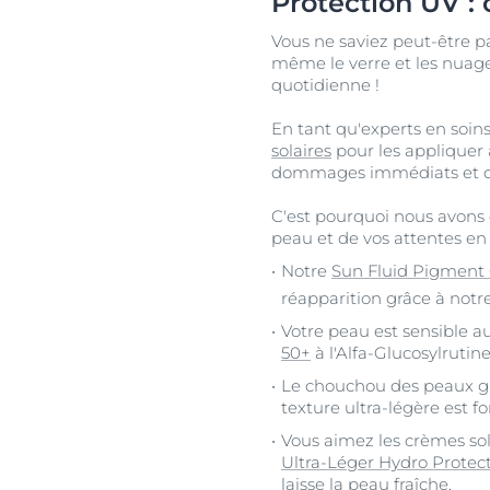
Protection UV :
Vous ne saviez peut-être p
même le verre et les nuages
quotidienne !
En tant qu'experts en soins
solaires
pour les appliquer 
dommages immédiats et de
C'est pourquoi nous avons
peau et de vos attentes en 
Notre
Sun Fluid Pigment 
réapparition grâce à notr
Votre peau est sensible au
50+
à l'Alfa-Glucosylrutin
Le chouchou des peaux g
texture ultra-légère est 
Vous aimez les crèmes sol
Ultra-Léger Hydro Protec
laisse la peau fraîche.