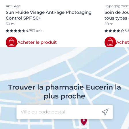
Anti-Age
Hyperpigment
Sun Fluide Visage Anti-âge Photoaging
Soin de Jo
Control SPF 50+
tous types
50 ml
50 ml
4.7
53 avis
3.
Acheter le produit
Achet
Trouver la pharmacie Eucerin la
plus proche