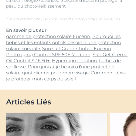
La technologie Advanced Spectral d'Eucerin protège la
peau du photovieillissement
*Thiamidol breveté (EP 2 758 381 B1) France, Belgique, Pays-Bas.
En savoir plus sur
gamme de protection solaire Eucerin
,
Pourquoi les
bébés et les enfants ont-ils besoin d'une protection
solaire spéciale
,
Sun Gel-Crème Tinted Eucerin
Photoaging Control SPF 50+ Medium
,
Sun Gel-Crème
Oil Control SPF 50+
,
Hyperpigmentation
,
taches de
vieillesse
,
Pourquoi ai-je besoin d'une protection
solaire quotidienne pour mon visage
,
Comment dois-
je protéger mon corps du soleil
Articles Liés