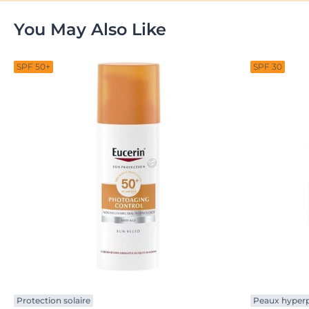
You May Also Like
SPF 50+
SPF 30
Protection solaire
Peaux hyper