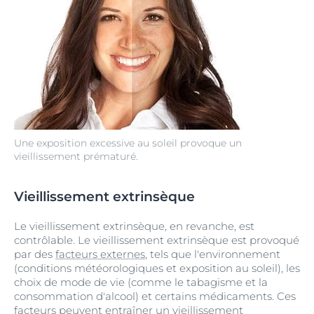
Une exposition excessive au soleil provoque un
vieillissement prématuré.
Vieillissement extrinsèque
Le vieillissement extrinsèque, en revanche, est
contrôlable. Le vieillissement extrinsèque est provoqué
par des
facteurs externes
, tels que l'environnement
(conditions météorologiques et exposition au soleil), les
choix de mode de vie (comme le tabagisme et la
consommation d'alcool) et certains médicaments. Ces
facteurs peuvent entraîner un vieillissement