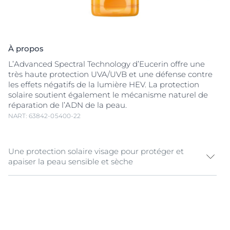
À propos
L’Advanced Spectral Technology d’Eucerin offre une
très haute protection UVA/UVB et une défense contre
les effets négatifs de la lumière HEV. La protection
solaire soutient également le mécanisme naturel de
réparation de l’ADN de la peau.
NART: 63842-05400-22
Une protection solaire visage pour protéger et
apaiser la peau sensible et sèche
La lumière UV est la cause principale des dommages
induits par le soleil, mais
la lumière visible de haute
énergie (HEV)
peut aussi générer des radicaux libres,
responsables d’un stress supplémentaire pour la peau.