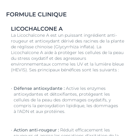
Le soin Sun Crème Visage Sensitive Protect SPF 50+
d’Eucerin est une protection solaire à usage quotidien,
qui protège et apaise la peau sensible et sèche du
FORMULE CLINIQUE
visage. La technologie Advanced Spectral Technology
combine des filtres UVA et UVB photostables et à
LICOCHALCONE A
large spectre, pour une très haute protection UV, à de
La Licochalcone A est un puissant ingrédient anti-
la
Licochalcone A
pour neutralise les radicaux libres
rougeur et antioxydant dérivé des racines de la plante
générés par les rayons UV et la lumière HEV. Ce soin
de réglisse chinoise (Glycyrrhiza inflata). La
solaire pour la peau sensible du visage contient
Licochalcone A aide à protèger les cellules de la peau
également de l’
Acide Glycyrrhétinique
, qui soutient le
du stress oxydatif et des agresseurs
mécanisme naturel de réparation de l’ADN de la peau.
environnementaux comme les UV et la lumière bleue
Sans parfum, avec une texture légère et crémeuse,
(HEVIS). Ses principaux bénéfices sont les suivants :
Sun Crème Visage Sensitive Protect SPF 50+ a fait
l’objet de tests cliniques et dermatologiques prouvant
qu’il convient à la peau sensible, y compris la peau à
Défense antioxydante :
Active les enzymes
tendance atopique
antioxydantes et détoxifiantes, protégeant les
cellules de la peau des dommages oxydatifs, y
compris la peroxydation lipidique, les dommages
à l'ADN et aux protéines.
Action anti-rougeur :
Réduit efficacement les
rougeurs et apaise les sensations d'irritation de la