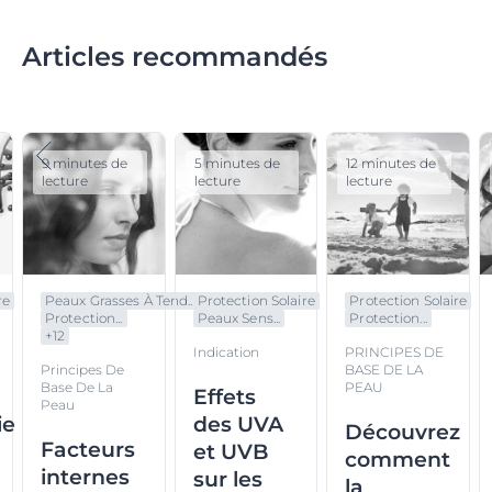
Articles recommandés
9 minutes de
5 minutes de
12 minutes de
lecture
lecture
lecture
re
Peaux Grasses À Tend...
Protection Solaire
Protection Solaire
Protection...
Peaux Sens...
Protection...
+
12
Indication
PRINCIPES DE
Principes De
BASE DE LA
Base De La
PEAU
Effets
Peau
ie
des UVA
Découvrez
Facteurs
et UVB
comment
internes
n
sur les
la