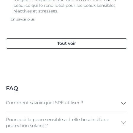
peau, ce qui le rend idéal pour les peaux sensibles,
réactives et stressées.
En savoir plus
Tout voir
FAQ
Comment savoir quel SPF utiliser ?
Pourquoi la peau sensible a-t-elle besoin d’une
Les produits solaires se déclinent en quatre niveaux de
protection solaire ?
protection différents : faible (SPF 6 à 10), moyenne (SPF
15 à 25), haute (SPF 30 à 50) et très haute (SPF 50+).