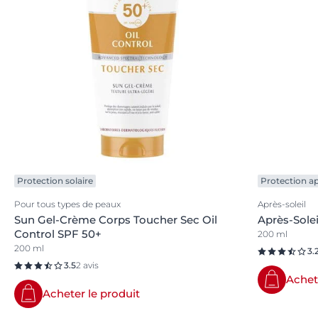
Protection solaire
Protection ap
Pour tous types de peaux
Après-soleil
Sun Gel-Crème Corps Toucher Sec Oil
Après-Solei
Control SPF 50+
200 ml
200 ml
3.
3.5
2 avis
Achet
Acheter le produit