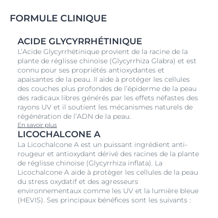
La formule apaisante contient de la
Licochalcone A
qui protège contre les radicaux libres et de l’
Acide
FORMULE CLINIQUE
Glycyrrhétinique
qui soutient les mécanismes naturels
de réparation de l'ADN de la peau pour réduire les
dommages cutanés induits par le soleil.
ACIDE GLYCYRRHÉTINIQUE
L’Acide Glycyrrhétinique provient de la racine de la
Hydrate la peau instantanément et pour une longue
plante de réglisse chinoise (Glycyrrhiza Glabra) et est
durée. Effet frais et rafraîchissant. Non gras & non
connu pour ses propriétés antioxydantes et
collant. Senteur agréable. Convient aux enfants.
apaisantes de la peau. Il aide à protéger les cellules
des couches plus profondes de l’épiderme de la peau
des radicaux libres générés par les effets néfastes des
rayons UV et il soutient les mécanismes naturels de
régénération de l’ADN de la peau.
En savoir plus
LICOCHALCONE A
La Licochalcone A est un puissant ingrédient anti-
rougeur et antioxydant dérivé des racines de la plante
de réglisse chinoise (Glycyrrhiza inflata). La
Licochalcone A aide à protèger les cellules de la peau
du stress oxydatif et des agresseurs
environnementaux comme les UV et la lumière bleue
(HEVIS). Ses principaux bénéfices sont les suivants :