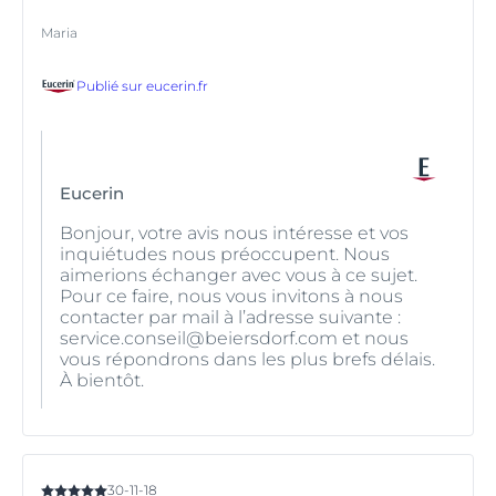
avant que les coups de soleil ne soient visibles.
Maria
La surexposition au soleil peut être dangereuse pour la
santé.
Gardez les bébés et les jeunes enfants à l'abri de la
Publié sur
eucerin.fr
lumière directe du soleil.
Apprenez à
choisir la protection solaire pour votre
corps
et à
protéger les enfants des rayons du soleil
.
En cas de doute sur la réaction de votre peau au soleil
Eucerin
ou sur le niveau de protection que vous devriez utiliser,
demandez conseil à un dermatologue.
Bonjour, votre avis nous intéresse et vos
inquiétudes nous préoccupent. Nous
aimerions échanger avec vous à ce sujet.
Pour ce faire, nous vous invitons à nous
contacter par mail à l’adresse suivante :
service.conseil@beiersdorf.com et nous
vous répondrons dans les plus brefs délais.
À bientôt.
30-11-18