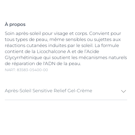
À propos
Soin après-soleil pour visage et corps. Convient pour
tous types de peau, même sensibles ou sujettes aux
réactions cutanées induites par le soleil. La formule
contient de la Licochalcone A et de l’Acide
Glycyrrhétinique qui soutient les mécanismes naturels
de réparation de l'ADN de la peau.
NART: 83583-05400-00
Après-Soleil Sensitive Relief Gel-Crème
Un après-soleil qui apaise immédiatement les
peaux
sensibles
& irritées par le soleil et soutient le pouvoir
réparateur de la peau vis-à-vis des dommages
cutanés induits par le soleil.