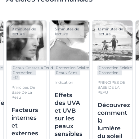
9 minutes de
5 minutes de
12 minutes de
lecture
lecture
lecture
re
Peaux Grasses À Tend...
Protection Solaire
Protection Solaire
Protection...
Peaux Sens...
Protection...
+
12
Indication
PRINCIPES DE
Principes De
BASE DE LA
Base De La
PEAU
Effets
Peau
ie
des UVA
Découvrez
Facteurs
et UVB
comment
internes
n
sur les
la
et
peaux
lumière
externes
sensibles
du soleil