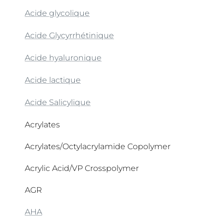
1-Methylhydantoin-2-Imide
4-t-Butylcyclohexanol (isomère trans)
Acide glycolique
Acide Glycyrrhétinique
Acide hyaluronique
Acide lactique
Acide Salicylique
Acrylates
Acrylates/Octylacrylamide Copolymer
Acrylic Acid/VP Crosspolymer
AGR
AHA