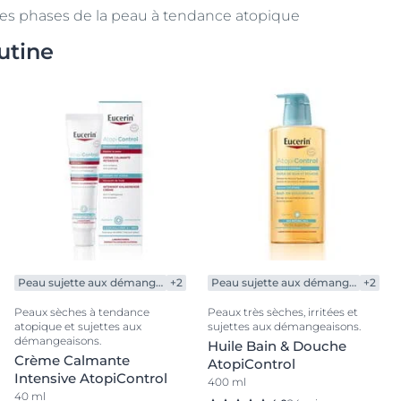
tes phases de la peau à tendance atopique
utine
Peau sujette aux démangeaisons
+2
Peau sujette aux démangeaisons
+2
Peaux sèches à tendance
Peaux très sèches, irritées et
atopique et sujettes aux
sujettes aux démangeaisons.
démangeaisons.
Huile Bain & Douche
Crème Calmante
AtopiControl
Intensive AtopiControl
400 ml
40 ml