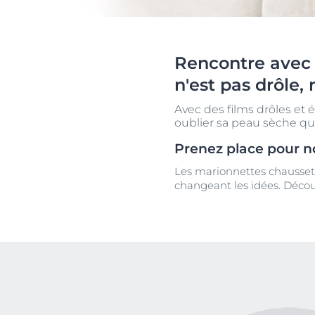
Cheveux et cuir chevelu
Peaux sèches
NOUVEAU
Décou
Peaux sensibles
Peaux hyperp
Protection solaire
Peau hypersen
Rencontre avec 
Peau irritée
n'est pas drôle,
Peau sujette 
Avec des films drôles et 
Cheveux et cui
oublier sa peau sèche q
Peaux Sensibl
Prenez place pour n
Protection sol
Les marionnettes chaussett
changeant les idées. Déco