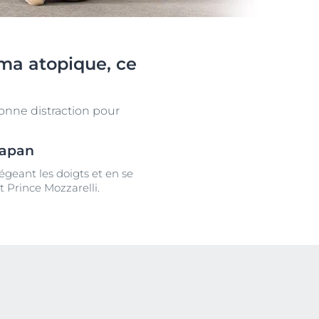
ma atopique, ce
bonne distraction pour
napan
uits
geant les doigts et en se
Prince Mozzarelli.