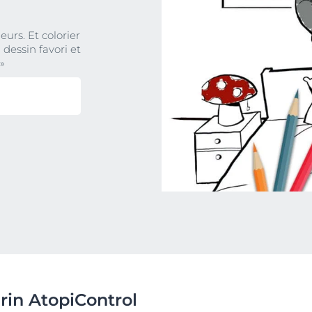
eurs. Et colorier
dessin favori et
»
in AtopiControl