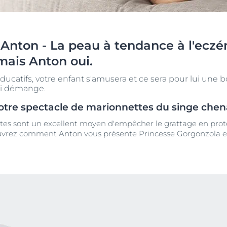
Vieillissement de la peau
pH5
vrez Anti-Pigment
igmentées
Les rides
Protection Solaire
sible
Soin de Jour SPF 30 Hyaluron-Filler +3x Effect
Anton - La peau à tendance à l'eczé
50 ml
En savoir plus
 mais Anton oui.
4.6
107 avis
aux rougeurs
éducatifs, votre enfant s'amusera et ce sera pour lui une 
Acheter le produit
r chevelu
ui démange.
es
otre spectacle de marionnettes du singe che
aire
Voir tous les prod
es sont un excellent moyen d'empêcher le grattage en proté
uvrez comment Anton vous présente Princesse Gorgonzola et 