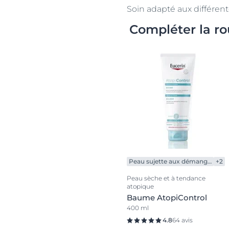
Soin adapté aux différen
Compléter la ro
Peau sujette aux démangeaisons
+2
Peau sèche et à tendance
atopique
Baume AtopiControl
400 ml
4.8
64 avis