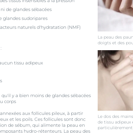
es tissus insensibles à la pression
 ni de glandes sébacées
de glandes sudoripares
facteurs naturels d'hydratation (NMF)
La peau des paum
doigts et des pou
:
ucun tissu adipeux
s
e qu'il y a bien moins de glandes sébacées
du corps
nnexées aux follicules pileux, à partir
Le dos des mains
ux et les poils. Ces follicules sont donc
de tissu adipeux 
tion de sébum, qui alimente la peau en
particulièrement 
 composants hydro-rétenteurs. La peau des