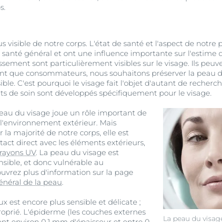
s.
lus visible de notre corps. L'état de santé et l'aspect de notr
 santé général et ont une influence importante sur l'estime d
lissement sont particulièrement visibles sur le visage. Ils pe
tant que consommateurs, nous souhaitons préserver la peau d
ible. C'est pourquoi le visage fait l'objet d'autant de recherc
ts de soin sont développés spécifiquement pour le visage.
eau du visage joue un rôle important de
 l'environnement extérieur. Mais
 la majorité de notre corps, elle est
act direct avec les éléments extérieurs,
rayons UV
. La peau du visage est
nsible, et donc vulnérable au
ouvrez plus d'information sur la page
énéral de la peau
.
 est encore plus sensible et délicate ;
roprié. L'épiderme (les couches externes
La peau du visage
nt environ 0,1 mm d'épaisseur et entre 0