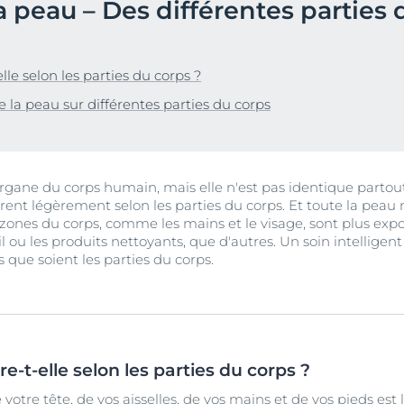
peau – Des différentes parties 
Vieillissement de la peau
pH5
vrez Anti-Pigment
igmentées
Les rides
Protection Solaire
sible
Soin de Jour SPF 30 Hyaluron-Filler +3x Effect
lle selon les parties du corps ?
50 ml
En savoir plus
la peau sur différentes parties du corps
4.6
107 avis
aux rougeurs
Acheter le produit
r chevelu
es
organe du corps humain, mais elle n'est pas identique partout
nt légèrement selon les parties du corps. Et toute la peau n'
aire
Voir tous les prod
ones du corps, comme les mains et le visage, sont plus exp
l ou les produits nettoyants, que d'autres. Un soin intelligen
 que soient les parties du corps.
re-t-elle selon les parties du corps ?
 votre tête, de vos aisselles, de vos mains et de vos pieds es