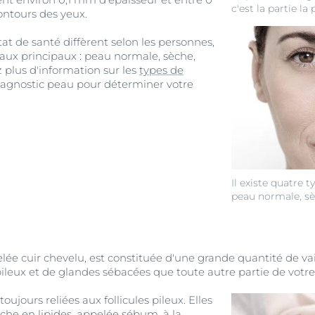
c'est la partie la 
ontours des yeux.
at de santé diffèrent selon les personnes,
eaux principaux : peau normale, sèche,
 plus d'information sur les
types de
iagnostic peau pour déterminer votre
Il existe quatre 
peau normale, sè
elée cuir chevelu, est constituée d'une grande quantité de v
 pileux et de glandes sébacées que toute autre partie de votre
ujours reliées aux follicules pileux. Elles
che en lipides, appelée sébum, à la