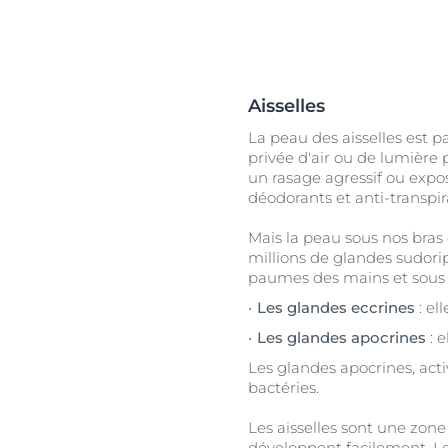
Aisselles
La peau des aisselles est pa
privée d'air ou de lumière
un rasage agressif ou expo
déodorants et anti-transpir
Mais la peau sous nos bras 
millions de glandes sudorip
paumes des mains et sous le
Les glandes eccrines
: el
Les glandes apocrines
: e
Les glandes apocrines, acti
bactéries.
Les aisselles sont une zon
développent facilement. Le