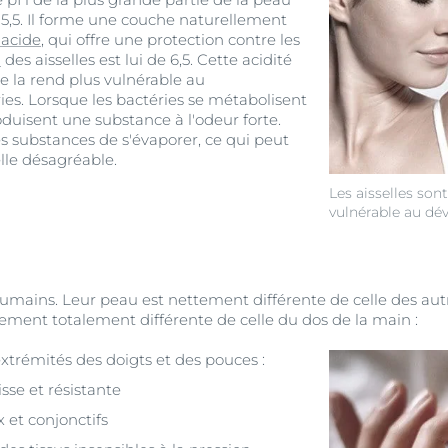
 5,5. Il forme une couche naturellement
acide
, qui offre une protection contre les
u
des aisselles est lui de 6,5. Cette acidité
le la rend plus vulnérable au
s. Lorsque les bactéries se métabolisent
duisent une substance à l'odeur forte.
s substances de s'évaporer, ce qui peut
lle désagréable.
Les aisselles sont
vulnérable au dé
humains. Leur peau est nettement différente de celle des autr
ment totalement différente de celle du dos de la main :
trémités des doigts et des pouces :
se et résistante
x et conjonctifs