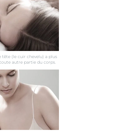
 tête (le cuir chevelu) a plus
 toute autre partie du corps.