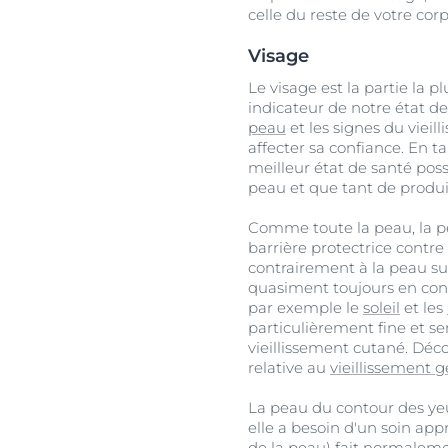
celle du reste de votre corp
Visage
Le visage est la partie la p
indicateur de notre état de
peau
et les signes du vieil
affecter sa confiance. En 
meilleur état de santé poss
peau et que tant de produi
Comme toute la peau, la p
barrière protectrice contre
contrairement à la peau sur
quasiment toujours en cont
par exemple le
soleil
et les
particulièrement fine et se
vieillissement cutané. Déc
relative au
vieillissement g
La peau du contour des yeux
elle a besoin d'un soin app
de la peau) fait normaleme