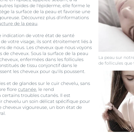
autres lipides de l'épiderme, elle forme le
tège la surface de la peau et favorise une
goureuse. Découvrez plus d'informations
ucture de la peau
.
 indication de votre état de santé
e votre visage, ils sont étroitement liés à
ons de nous. Les cheveux que nous voyons
es de cheveux. Sous la surface de la peau
La peau sur notre
 cheveux, enfermées dans les follicules
de follicules que
constitués de tissu conjonctif dans le
ssent les cheveux pour qu'ils poussent.
es et de glandes sur le cuir chevelu, sans
pre flore
cutanée
, le rend
certains troubles cutanés. Il est
r chevelu un soin délicat spécifique pour
e cheveux vigoureuse, un bon état de
al.