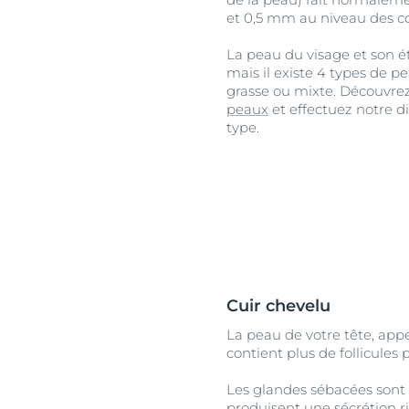
et 0,5 mm au niveau des c
La peau du visage et son ét
mais il existe 4 types de p
grasse ou mixte. Découvrez
peaux
et effectuez notre d
type.
Cuir chevelu
La peau de votre tête, app
contient plus de follicules
Les glandes sébacées sont to
produisent une sécrétion ri