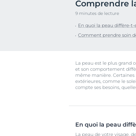
Comprendre la 
Cheveux et cuir chevelu
Peaux sèches
NOUVEAU
Décou
Peaux sensibles
Peaux hyperp
9 minutes de lecture
Protection solaire
Peau hypersen
En quoi la peau diffère-t-e
Peau irritée
Comment prendre soin de 
Peau sujette 
Cheveux et cui
Peaux Sensibl
La peau est le plus grand 
et son comportement diffère
Protection sol
même manière. Certaines z
extérieures, comme le solei
compte ses besoins, quelles
En quoi la peau diffè
La peau de votre visage, de