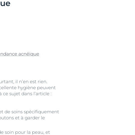
que
 tendance acnéique
uits
tant, il n’en est rien.
cellente hygiène peuvent
 sujet dans l’article :
 et de soins spécifiquement
utons et à garder le
e soin pour la peau, et