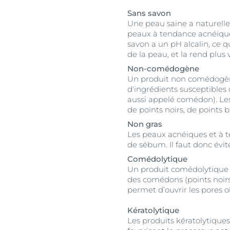
Sans savon
Une peau saine a naturell
peaux à tendance acnéique 
savon a un pH alcalin, ce q
de la peau, et la rend plus
Non-comédogène
Un produit non comédogène
d'ingrédients susceptibles 
aussi appelé comédon). Le
de points noirs, de points 
Non gras
Les peaux acnéiques et à 
de sébum. Il faut donc évite
Comédolytique
Un produit comédolytique e
des comédons (points noirs e
permet d’ouvrir les pores o
Kératolytique
Les produits kératolytiques