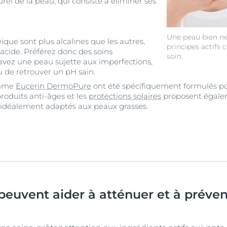
urel de la peau, qui consiste à éliminer ses
Une peau bien ne
que sont plus alcalines que les autres,
principes actifs 
acide. Préférez donc des soins
soin.
avez une peau sujette aux imperfections,
u de retrouver un pH sain.
amme
Eucerin DermoPure
ont été spécifiquement formulés po
oduits anti-âges et les
protections solaires
proposent égale
idéalement adaptés aux peaux grasses.
peuvent aider à atténuer et à préveni