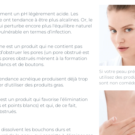
ement un pH légèrement acide. Les
ont tendance à être plus alcalines. Or, le
ui perturbe encore plus l'équilibre naturel
 vulnérable en termes d’infection.
 est un produit qui ne contient pas
d’obstruer les pores (un pore obstrué est
s pores obstrués mènent à la formation
blancs et de boutons.
Si votre peau pr
utilisez des produ
tendance acnéique produisent déjà trop
sont non coméd
r d'utiliser des produits gras.
st un produit qui favorise l’élimination
t points blancs) et qui, de ce fait,
bstrués.
 dissolvent les bouchons durs et