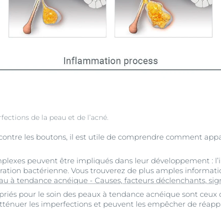
ctions de la peau et de l’acné.
s contre les boutons, il est utile de comprendre comment appa
lexes peuvent être impliqués dans leur développement : l’i
fération bactérienne. Vous trouverez de plus amples informat
au à tendance acnéique - Causes, facteurs déclenchants, si
opriés pour le soin des peaux à tendance acnéique sont ceux q
'atténuer les imperfections et peuvent les empêcher de réappa