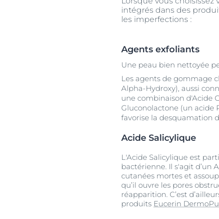
Lorsque vous choisissez vo
intégrés dans des produit
les imperfections :
Agents exfoliants
Une peau bien nettoyée peu
Les agents de gommage chim
Alpha-Hydroxy), aussi conn
une combinaison d'Acide G
Gluconolactone (un acide P
favorise la desquamation de
Acide Salicylique
L'Acide Salicylique est par
bactérienne. Il s'agit d’un 
cutanées mortes et assoupli
qu’il ouvre les pores obstr
réapparition. C’est d’aille
produits
Eucerin DermoPu