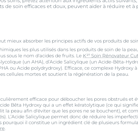
s soins, prêtez attention aux ingrédients actifs suivants, q
s de soin efficaces et doux, peuvent aider à réduire et à 
t mieux absorber les principes actifs de vos produits de soi
iques les plus utilisés dans les produits de soin de la peau
us sous le nom d'acides de fruits. Le
K¹º Soin Rénovateur C
lycolique (un AHA), d’Acide Salicylique (un Acide-Bêta-Hydr
HA ou Acide polydrydroxy). Efficace, ce complexe Hydroxy à 
s cellules mortes et soutient la régénération de la peau.
ticulièrement efficace pour déboucher les pores obstrués et évi
Acide Bêta Hydroxy qui a un effet kératolytique (ce qui signifie 
t la peau afin d'éviter que les pores ne se bouchent), et com
ués). L’Acide Salicylique permet donc de réduire les imperfect
urs pourquoi il constitue un ingrédient clé de plusieurs form
re
.