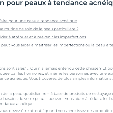
in pour peaux à tendance acnéi
Vieillissement de la peau
pH5
vrez Anti-Pigment
igmentées
Les rides
Protection Solaire
sible
Soin de Jour SPF 30 Hyaluron-Filler +3x Effect
 faire pour une peau à tendance acnéique
50 ml
En savoir plus
e routine de soin de la peau particulière ?
4.6
107 avis
aux rougeurs
ider à atténuer et à prévenir les imperfections
Acheter le produit
r chevelu
 peut vous aider à maîtriser les imperfections ou la peau à
es
aire
Voir tous les prod
s sont sales" ... Qui n’a jamais entendu cette phrase ? Et pour
voquée par les hormones, et même les personnes avec une ex
nce acnéique. Vous trouverez de plus amples informations à ce
oin de la peau quotidienne – à base de produits de nettoyage
 besoins de votre peau – peuvent vous aider à réduire les bo
tendance acnéique.
 vous devez être attentif quand vous choisissez des produits d