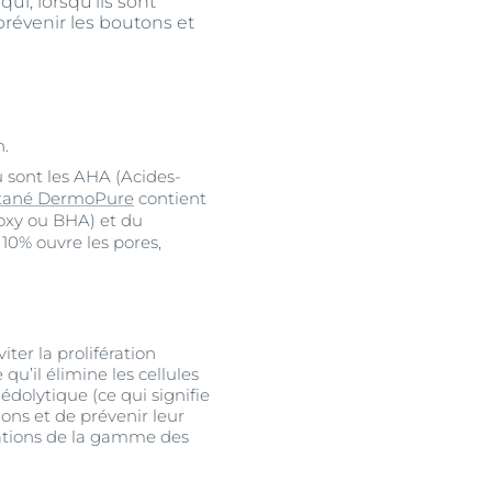
ui, lorsqu’ils sont
prévenir les boutons et
n.
 sont les AHA (Acides-
utané DermoPure
contient
oxy ou BHA) et du
10% ouvre les pores,
ter la prolifération
qu’il élimine les cellules
édolytique (ce qui signifie
ions et de prévenir leur
ulations de la gamme des