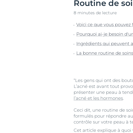
Routine de so
Cheveux et cuir chevelu
Peaux sèches
NOUVEAU
Décou
Peaux sensibles
Peaux hyperp
8 minutes de lecture
Protection solaire
Peau hypersen
Voici ce que vous pouvez
Peau irritée
Pourquoi ai-je besoin d'un
Peau sujette 
Ingrédients qui peuvent a
Cheveux et cui
La bonne routine de soins
Peaux Sensibl
Protection sol
“Les gens qui ont des bouton
L’acné est avant tout pro
présenter une peau à tenda
l’acné et les hormones
.
Ceci dit, une routine de s
formulés pour répondre aux
contrôle sur votre peau à 
Cet article explique à quoi