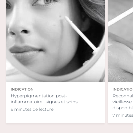
INDICATION
INDICATI
Hyperpigmentation post-
Reconnaît
inflammatoire : signes et soins
vieillesse
disponibl
6 minutes de lecture
7 minutes