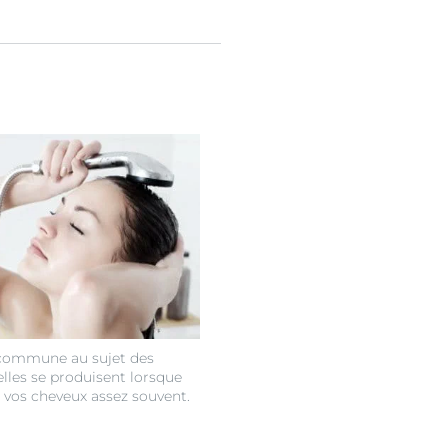
 commune au sujet des
'elles se produisent lorsque
s vos cheveux assez souvent.