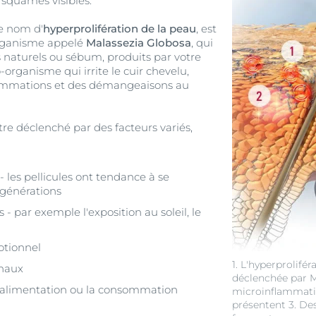
squames visibles.
e nom d'
hyperprolifération de la peau
, est
rganisme appelé
Malassezia Globosa
, qui
s naturels ou sébum, produits par votre
-organisme qui irrite le cuir chevelu,
ammations et des démangeaisons au
re déclenché par des facteurs variés,
 les pellicules ont tendance à se
 générations
 - par exemple l'exposition au soleil, le
otionnel
1. L'hyperprolifér
onaux
déclenchée par M
'alimentation ou la consommation
microinflammatio
présentent 3. De