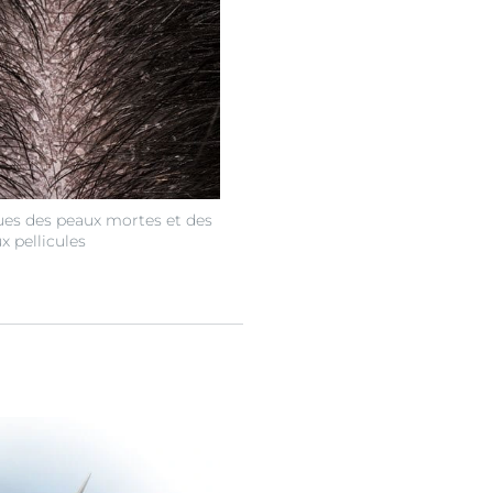
ques des peaux mortes et des
 pellicules