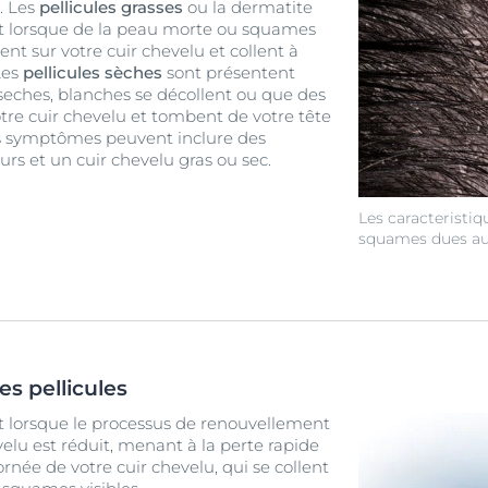
. Les
pellicules grasses
ou la dermatite
t lorsque de la peau morte ou squames
ent sur votre cuir chevelu et collent à
Les
pellicules sèches
sont présentent
eches, blanches se décollent ou que des
otre cuir chevelu et tombent de votre tête
es symptômes peuvent inclure des
s et un cuir chevelu gras ou sec.
Les caracteristi
squames dues aux
es pellicules
nt lorsque le processus de renouvellement
evelu est réduit, menant à la perte rapide
ornée de votre cuir chevelu, qui se collent