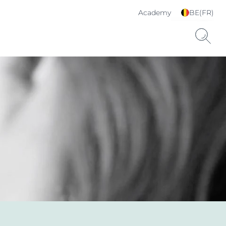
Academy
BE(FR)
Choisissez votre langue
& pays