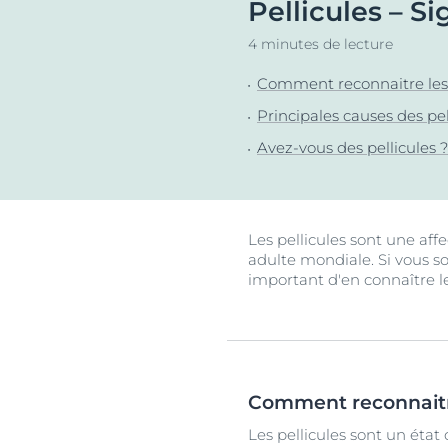
Pellicules – Si
Cheveux et cuir chevelu
Peaux sèches
NOUVEAU
Décou
Peaux sensibles
Peaux hyperp
4 minutes de lecture
Protection solaire
Peau hypersen
Comment reconnaitre les 
Peau irritée
Principales causes des pel
Peau sujette 
Avez-vous des pellicules ?
Cheveux et cui
Peaux Sensibl
Protection sol
Les pellicules sont une aff
adulte mondiale. Si vous so
important d'en connaître le
Comment reconnaitre
Les pellicules sont un état