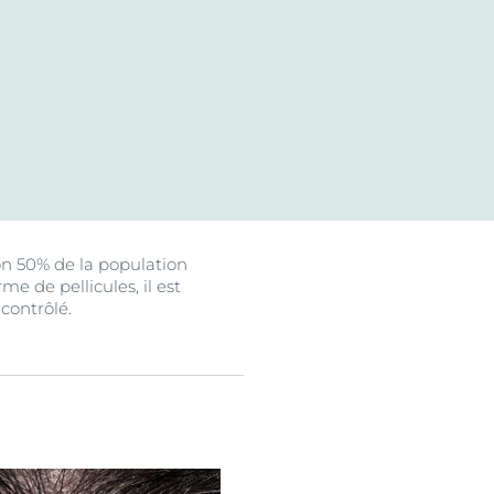
uits
ron 50% de la population
e de pellicules, il est
 contrôlé.