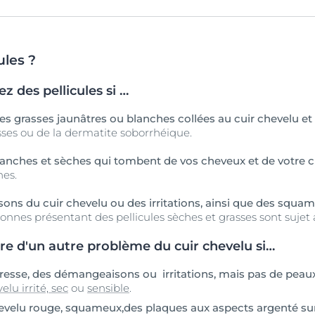
ules ?
ez des pellicules si …
s grasses jaunâtres ou blanches collées au cuir chevelu e
sses ou de la dermatite soborrhéique.
nches et sèches qui tombent de vos cheveux et de votre c
hes.
ns du cuir chevelu ou des irritations, ainsi que des squa
nnes présentant des pellicules sèches et grasses sont sujet
re d'un autre problème du cuir chevelu si…
esse, des démangeaisons ou irritations, mais pas de peaux
elu irrité, sec
ou
sensible
.
evelu rouge, squameux,des plaques aux aspects argenté sur