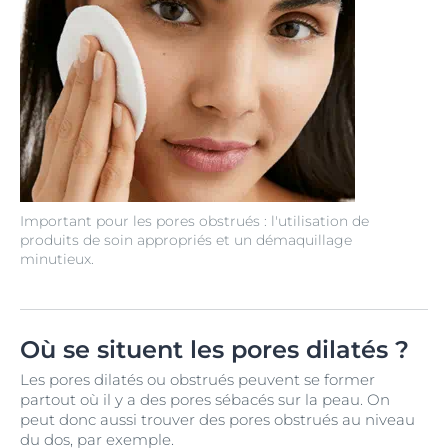
Important pour les pores obstrués : l'utilisation de
produits de soin appropriés et un démaquillage
minutieux.
Où se situent les pores dilatés ?
Les pores dilatés ou obstrués peuvent se former
partout où il y a des pores sébacés sur la peau. On
peut donc aussi trouver des pores obstrués au niveau
du dos, par exemple.