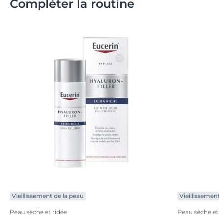
Compléter la routine
Vieillissement de la peau
Vieillissemen
Peau sèche et ridée
Peau sèche et