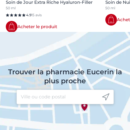
Soin de Jour Extra Riche Hyaluron-Filler
Soin de Nui
50 ml
50 ml
4.9
15 avis
Achet
Acheter le produit
Trouver la pharmacie Eucerin la
plus proche