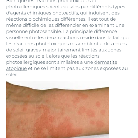
Bien que les réactions phototoxiques et
photoallergiques soient causées par différents types
d'agents chimiques photoactifs, qui induisent des
réactions biochimiques différentes, il est tout de
même difficile de les différencier en examinant une
personne photosensible. La principale différence
visuelle entre les deux réactions réside dans le fait que
les réactions phototoxiques ressemblent à des coups
de soleil graves, majoritairement limités aux zones
exposées au soleil, alors que les réactions
photoallergiques sont similaires à une
dermatite
atopique
et ne se limitent pas aux zones exposées au
soleil.