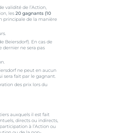
e validité de l’Action,
ion, les
20 gagnants (10
n principale de la manière
urs.
e Beiersdorf). En cas de
e dernier ne sera pas
on.
Beiersdorf ne peut en aucun
 sera fait par le gagnant.
ation des prix lors du
iers auxquels il est fait
uels, directs ou indirects,
participation à l’Action ou
bution ou de la non-