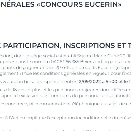
ÉNÉRALES «CONCOURS EUCERIN»
Vieillissement de la peau
pH5
vrez Anti-Pigment
igmentées
Les rides
Protection Solaire
sible
Soin de Jour SPF 30 Hyaluron-Filler +3x Effect
50 ml
En savoir plus
4.6
107 avis
aux rougeurs
PARTICIPATION, INSCRIPTIONS ET 
Acheter le produit
r chevelu
dorf, dont le siège social est établi Square Marie Curie 20, 10
es
prises sous le numéro 0406.266.385 Beiersdorf organise une
pants de gagner un des 20 sets de produits Eucerin (ci-après 
aire
Voir tous les prod
glement ») fixe les conditions générales en vigueur pour l’Act
www.eucerin.be sera disponible entre
12/09/2022 à 9h00 et le 
ées de 18 ans et plus et les personnes majeures domiciliées e
per, à l’exclusion des membres du personnel et collaborate
orrespondance, ni communication téléphonique au sujet de cet
iper à l’Action implique l'acceptation inconditionnelle du pr