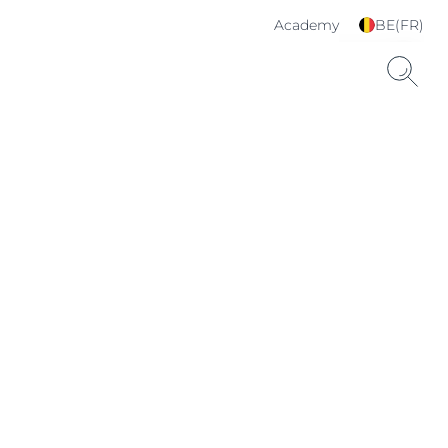
Academy
BE(FR)
Choisissez votre langue
& pays