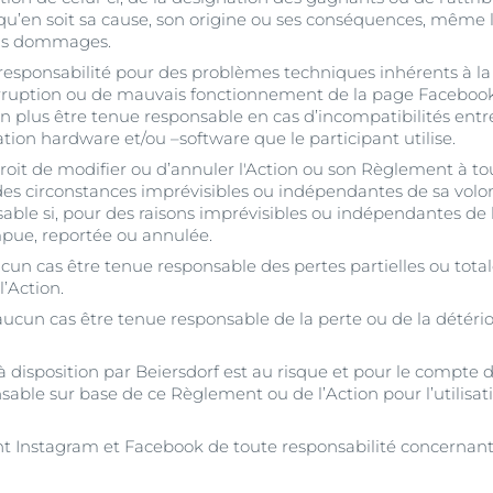
 qu’en soit sa cause, son origine ou ses conséquences, même 
els dommages.
e responsabilité pour des problèmes techniques inhérents à 
erruption ou de mauvais fonctionnement de la page Facebook
 plus être tenue responsable en cas d’incompatibilités entre
ation hardware et/ou –software que le participant utilise.
e droit de modifier ou d’annuler l'Action ou son Règlement à 
 des circonstances imprévisibles ou indépendantes de sa volonté
able si, pour des raisons imprévisibles ou indépendantes de l
mpue, reportée ou annulée.
cun cas être tenue responsable des pertes partielles ou total
’Action.
aucun cas être tenue responsable de la perte ou de la détério
is à disposition par Beiersdorf est au risque et pour le compte
able sur base de ce Règlement ou de l’Action pour l’utilisati
nt Instagram et Facebook de toute responsabilité concernant