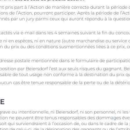
t pris part à l’Action de manière correcte durant la période d
 de l’Action, pourront participer. Après la période de l’Act
nnés par un jury parmi ceux qui auront répondu à la questio
actés via e-mail dans les 4 semaines suivant la fin du conco
e ni en espèces, ni en nature (autre marchandise ou service d
 du prix ou des conditions susmentionnées liées à ce prix, c
 l’adresse postale mentionnée dans le formulaire de participati
sposition par Beiersdorf l’est aux seuls risques du gagnant. 
able de tout usage non conforme à la destination du prix qui
aucun cas être tenue responsable de la perte ou de la détérior
TE
rave ou intentionnelle, ni Beiersdorf, ni son personnel, ni les t
ction ne peuvent être tenus responsables des dommages évent
it qui surviendraient à l’occasion de, ou dans le cadre de la 
tion de celui-ci, de la désignation des gagnants ou de l’attri