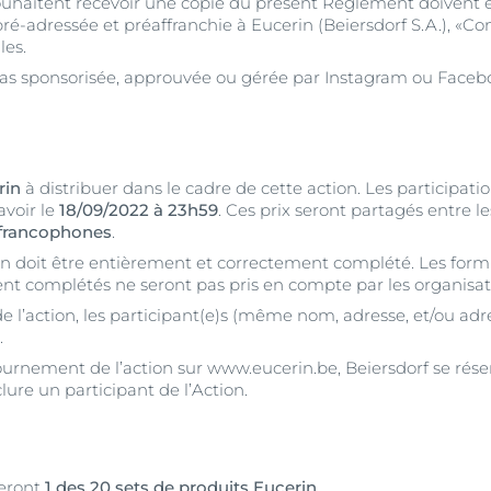
 souhaitent recevoir une copie du présent Règlement doiven
ré-adressée et préaffranchie à Eucerin (Beiersdorf S.A.), «C
les.
 cas sponsorisée, approuvée ou gérée par Instagram ou Facebo
rin
à distribuer dans le cadre de cette action. Les participat
savoir le
18/09/2022 à 23h59
. Ces prix seront partagés entre l
 francophones
.
ion doit être entièrement et correctement complété. Les form
nt complétés ne seront pas pris en compte par les organisat
de l’action, les participant(e)s (même nom, adresse, et/ou ad
.
ournement de l’action sur www.eucerin.be, Beiersdorf se rése
lure un participant de l’Action.
teront
1 des 20 sets de produits Eucerin
.