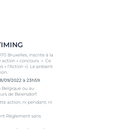
TIMING
70 Bruxelles, inscrite à la
 action « concours ». Ce
« l’Action »). Le présent
uits
ion.
18/09/2022 à 23h59
.
n Belgique ou au
urs de Beiersdorf.
te action, ni pendant, ni
ésent Règlement sans