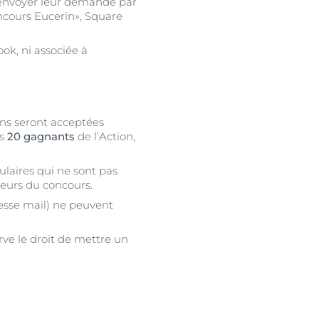
t envoyer leur demande par
oncours Eucerin», Square
ok, ni associée à
ions seront acceptées
es
20 gagnants
de l’Action,
ulaires qui ne sont pas
eurs du concours.
resse mail) ne peuvent
rve le droit de mettre un