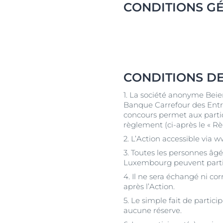
Cheveux et cuir chevelu
Peaux sèches
CONDITIONS G
NOUVEAU
Décou
Peaux sensibles
Peaux hyperp
Protection solaire
Peau hypersen
Peau irritée
Peau sujette 
CONDITIONS DE 
Cheveux et cui
1. La société anonyme Beiers
Peaux Sensibl
Banque Carrefour des Entre
concours permet aux partici
Protection sol
règlement (ci-après le « Rè
2. L’Action accessible via 
3. Toutes les personnes âg
Luxembourg peuvent partici
4. Il ne sera échangé ni c
après l’Action.
5. Le simple fait de partic
aucune réserve.