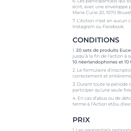
6. Les participant(e)s qui
écrit, avec une enveloppe p
Marie Curie 20, 1070 Bruxel
7. L’Action n’est en aucun
Instagram ou Facebook.
CONDITIONS
1.
20 sets de produits Euce
jusqu’à la fin de l’action à 
10 néerlandophones et 10
2. Le formulaire d’inscript
correctement et entièreme
3. Durant toute la période 
participer qu’une seule fois
4. En cas d’abus ou de dét
terme à l’Action et/ou d’exc
PRIX
1. Les gagnant(e)s rempor