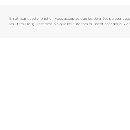
Cheveux et cuir chevelu
Peaux sèches
NOUVEAU
Décou
Peaux sensibles
Peaux hyperp
En utilisant cette fonction, vous acceptez que les données puissent é
Protection solaire
Peau hypersen
les États-Unis). Il est possible que les autorités puissent accéder aux
Peau irritée
Peau sujette 
Cheveux et cui
Peaux Sensibl
Protection sol