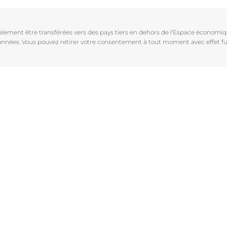
Vieillissement de la peau
pH5
vrez Anti-Pigment
igmentées
Les rides
Protection Solaire
galement être transférées vers des pays tiers en dehors de l'Espace économ
sible
Soin de Jour SPF 30 Hyaluron-Filler +3x Effect
 données. Vous pouvez retirer votre consentement à tout moment avec effet fu
50 ml
En savoir plus
4.6
107 avis
aux rougeurs
Acheter le produit
r chevelu
es
aire
Voir tous les prod