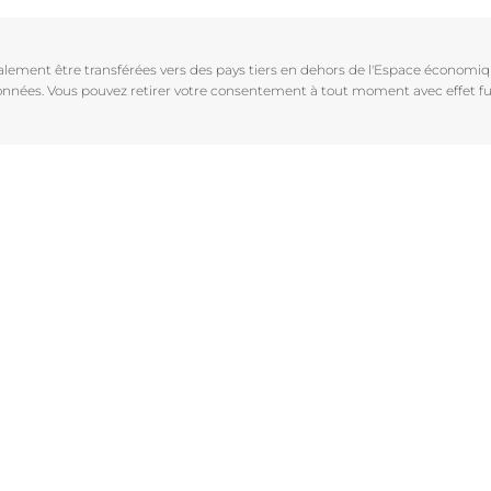
Vieillissement de la peau
pH5
vrez Anti-Pigment
igmentées
Les rides
Protection Solaire
galement être transférées vers des pays tiers en dehors de l'Espace économ
sible
Soin de Jour SPF 30 Hyaluron-Filler +3x Effect
 données. Vous pouvez retirer votre consentement à tout moment avec effet fu
50 ml
En savoir plus
4.6
107 avis
aux rougeurs
Acheter le produit
r chevelu
es
aire
Voir tous les prod