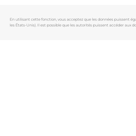
Cheveux et cuir chevelu
Peaux sèches
NOUVEAU
Décou
Peaux sensibles
Peaux hyperp
En utilisant cette fonction, vous acceptez que les données puissent é
Protection solaire
Peau hypersen
les États-Unis). Il est possible que les autorités puissent accéder aux
Peau irritée
Peau sujette 
Cheveux et cui
Peaux Sensibl
Protection sol