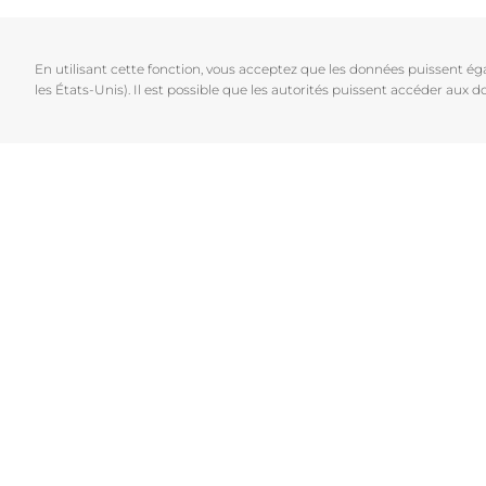
Cheveux et cuir chevelu
Peaux sèches
NOUVEAU
Décou
Peaux sensibles
Peaux hyperp
En utilisant cette fonction, vous acceptez que les données puissent é
Protection solaire
Peau hypersen
les États-Unis). Il est possible que les autorités puissent accéder aux
Peau irritée
Peau sujette 
Cheveux et cui
Peaux Sensibl
Protection sol