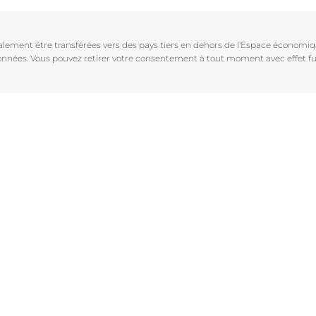
Vieillissement de la peau
pH5
vrez Anti-Pigment
igmentées
Les rides
Protection Solaire
galement être transférées vers des pays tiers en dehors de l'Espace économ
sible
Soin de Jour SPF 30 Hyaluron-Filler +3x Effect
 données. Vous pouvez retirer votre consentement à tout moment avec effet fu
50 ml
En savoir plus
4.6
107 avis
aux rougeurs
Acheter le produit
r chevelu
es
aire
Voir tous les prod