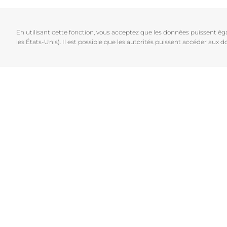
Cheveux et cuir chevelu
Peaux sèches
NOUVEAU
Décou
Peaux sensibles
Peaux hyperp
En utilisant cette fonction, vous acceptez que les données puissent é
Protection solaire
Peau hypersen
les États-Unis). Il est possible que les autorités puissent accéder aux
Peau irritée
Peau sujette 
Cheveux et cui
Peaux Sensibl
Protection sol