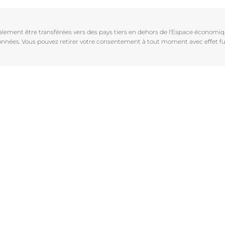
Vieillissement de la peau
pH5
vrez Anti-Pigment
igmentées
Les rides
Protection Solaire
galement être transférées vers des pays tiers en dehors de l'Espace économ
sible
Soin de Jour SPF 30 Hyaluron-Filler +3x Effect
 données. Vous pouvez retirer votre consentement à tout moment avec effet fu
50 ml
En savoir plus
4.6
107 avis
aux rougeurs
Acheter le produit
r chevelu
es
aire
Voir tous les prod