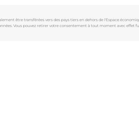
Vieillissement de la peau
pH5
vrez Anti-Pigment
igmentées
Les rides
Protection Solaire
galement être transférées vers des pays tiers en dehors de l'Espace économ
sible
Soin de Jour SPF 30 Hyaluron-Filler +3x Effect
 données. Vous pouvez retirer votre consentement à tout moment avec effet fu
50 ml
En savoir plus
4.6
107 avis
aux rougeurs
Acheter le produit
r chevelu
es
aire
Voir tous les prod