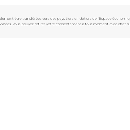
Vieillissement de la peau
pH5
vrez Anti-Pigment
igmentées
Les rides
Protection Solaire
galement être transférées vers des pays tiers en dehors de l'Espace économ
sible
Soin de Jour SPF 30 Hyaluron-Filler +3x Effect
 données. Vous pouvez retirer votre consentement à tout moment avec effet fu
50 ml
En savoir plus
4.6
107 avis
aux rougeurs
Acheter le produit
r chevelu
es
aire
Voir tous les prod