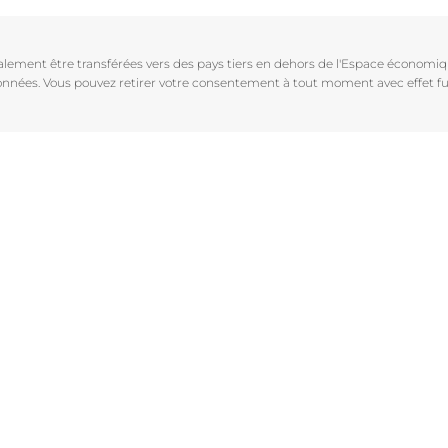
Vieillissement de la peau
pH5
vrez Anti-Pigment
igmentées
Les rides
Protection Solaire
galement être transférées vers des pays tiers en dehors de l'Espace économ
sible
Soin de Jour SPF 30 Hyaluron-Filler +3x Effect
 données. Vous pouvez retirer votre consentement à tout moment avec effet fu
50 ml
En savoir plus
4.6
107 avis
aux rougeurs
Acheter le produit
r chevelu
es
aire
Voir tous les prod