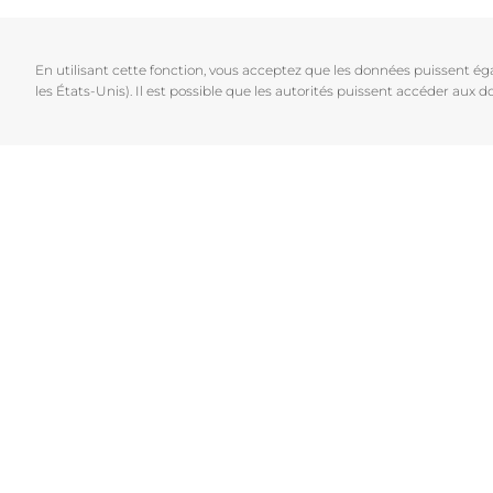
Cheveux et cuir chevelu
Peaux sèches
NOUVEAU
Décou
Peaux sensibles
Peaux hyperp
En utilisant cette fonction, vous acceptez que les données puissent é
Protection solaire
Peau hypersen
les États-Unis). Il est possible que les autorités puissent accéder aux
Peau irritée
Peau sujette 
Cheveux et cui
Peaux Sensibl
Protection sol