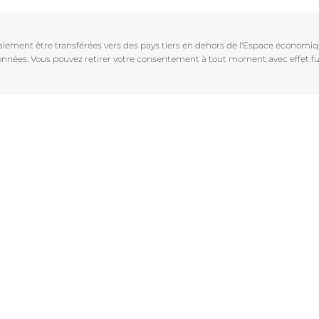
Vieillissement de la peau
pH5
vrez Anti-Pigment
igmentées
Les rides
Protection Solaire
galement être transférées vers des pays tiers en dehors de l'Espace économ
sible
Soin de Jour SPF 30 Hyaluron-Filler +3x Effect
 données. Vous pouvez retirer votre consentement à tout moment avec effet fu
50 ml
En savoir plus
4.6
107 avis
aux rougeurs
Acheter le produit
r chevelu
es
aire
Voir tous les prod