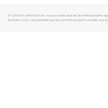
Cheveux et cuir chevelu
Peaux sèches
NOUVEAU
Décou
Peaux sensibles
Peaux hyperp
En utilisant cette fonction, vous acceptez que les données puissent é
Protection solaire
Peau hypersen
les États-Unis). Il est possible que les autorités puissent accéder aux
Peau irritée
Peau sujette 
Cheveux et cui
Peaux Sensibl
Protection sol