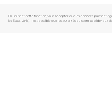
Cheveux et cuir chevelu
Peaux sèches
NOUVEAU
Décou
Peaux sensibles
Peaux hyperp
En utilisant cette fonction, vous acceptez que les données puissent é
Protection solaire
Peau hypersen
les États-Unis). Il est possible que les autorités puissent accéder aux
Peau irritée
Peau sujette 
Cheveux et cui
Peaux Sensibl
Protection sol