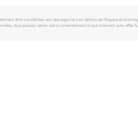
Vieillissement de la peau
pH5
vrez Anti-Pigment
igmentées
Les rides
Protection Solaire
galement être transférées vers des pays tiers en dehors de l'Espace économ
sible
Soin de Jour SPF 30 Hyaluron-Filler +3x Effect
 données. Vous pouvez retirer votre consentement à tout moment avec effet fu
50 ml
En savoir plus
4.6
107 avis
aux rougeurs
Acheter le produit
r chevelu
es
aire
Voir tous les prod