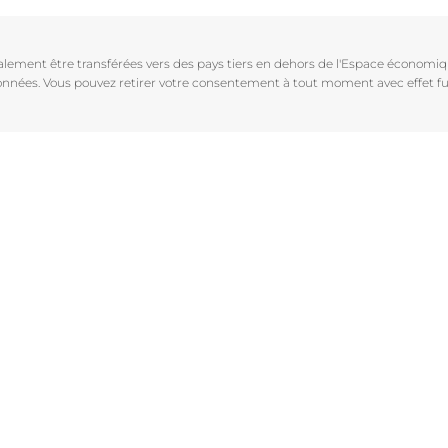
Vieillissement de la peau
pH5
vrez Anti-Pigment
igmentées
Les rides
Protection Solaire
galement être transférées vers des pays tiers en dehors de l'Espace économ
sible
Soin de Jour SPF 30 Hyaluron-Filler +3x Effect
 données. Vous pouvez retirer votre consentement à tout moment avec effet fu
50 ml
En savoir plus
4.6
107 avis
aux rougeurs
Acheter le produit
r chevelu
es
aire
Voir tous les prod