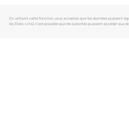
Cheveux et cuir chevelu
Peaux sèches
NOUVEAU
Décou
Peaux sensibles
Peaux hyperp
En utilisant cette fonction, vous acceptez que les données puissent é
Protection solaire
Peau hypersen
les États-Unis). Il est possible que les autorités puissent accéder aux
Peau irritée
Peau sujette 
Cheveux et cui
Peaux Sensibl
Protection sol