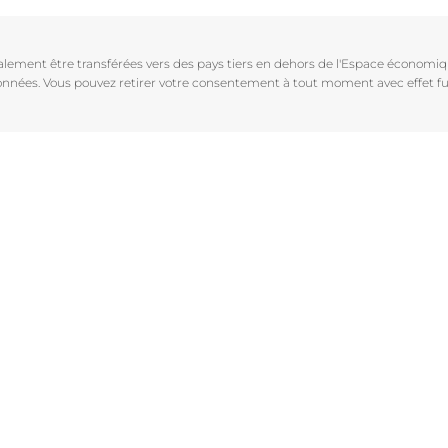
Vieillissement de la peau
pH5
vrez Anti-Pigment
igmentées
Les rides
Protection Solaire
galement être transférées vers des pays tiers en dehors de l'Espace économ
sible
Soin de Jour SPF 30 Hyaluron-Filler +3x Effect
 données. Vous pouvez retirer votre consentement à tout moment avec effet fu
50 ml
En savoir plus
4.6
107 avis
aux rougeurs
Acheter le produit
r chevelu
es
aire
Voir tous les prod