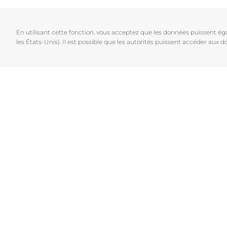
Cheveux et cuir chevelu
Peaux sèches
NOUVEAU
Décou
Peaux sensibles
Peaux hyperp
En utilisant cette fonction, vous acceptez que les données puissent é
Protection solaire
Peau hypersen
les États-Unis). Il est possible que les autorités puissent accéder aux
Peau irritée
Peau sujette 
Cheveux et cui
Peaux Sensibl
Protection sol