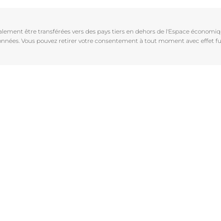
Vieillissement de la peau
pH5
vrez Anti-Pigment
igmentées
Les rides
Protection Solaire
galement être transférées vers des pays tiers en dehors de l'Espace économ
sible
Soin de Jour SPF 30 Hyaluron-Filler +3x Effect
 données. Vous pouvez retirer votre consentement à tout moment avec effet fu
50 ml
En savoir plus
4.6
107 avis
aux rougeurs
Acheter le produit
r chevelu
es
aire
Voir tous les prod