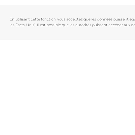
Cheveux et cuir chevelu
Peaux sèches
NOUVEAU
Décou
Peaux sensibles
Peaux hyperp
En utilisant cette fonction, vous acceptez que les données puissent é
Protection solaire
Peau hypersen
les États-Unis). Il est possible que les autorités puissent accéder aux
Peau irritée
Peau sujette 
Cheveux et cui
Peaux Sensibl
Protection sol