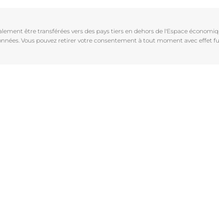
Vieillissement de la peau
pH5
vrez Anti-Pigment
igmentées
Les rides
Protection Solaire
galement être transférées vers des pays tiers en dehors de l'Espace économ
sible
Soin de Jour SPF 30 Hyaluron-Filler +3x Effect
 données. Vous pouvez retirer votre consentement à tout moment avec effet fu
50 ml
En savoir plus
4.6
107 avis
aux rougeurs
Acheter le produit
r chevelu
es
aire
Voir tous les prod