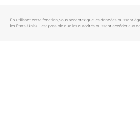
Cheveux et cuir chevelu
Peaux sèches
NOUVEAU
Décou
Peaux sensibles
Peaux hyperp
En utilisant cette fonction, vous acceptez que les données puissent é
Protection solaire
Peau hypersen
les États-Unis). Il est possible que les autorités puissent accéder aux
Peau irritée
Peau sujette 
Cheveux et cui
Peaux Sensibl
Protection sol