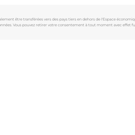
Vieillissement de la peau
pH5
vrez Anti-Pigment
igmentées
Les rides
Protection Solaire
galement être transférées vers des pays tiers en dehors de l'Espace économ
sible
Soin de Jour SPF 30 Hyaluron-Filler +3x Effect
 données. Vous pouvez retirer votre consentement à tout moment avec effet fu
50 ml
En savoir plus
4.6
107 avis
aux rougeurs
Acheter le produit
r chevelu
es
aire
Voir tous les prod