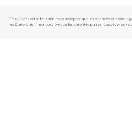
Cheveux et cuir chevelu
Peaux sèches
NOUVEAU
Décou
Peaux sensibles
Peaux hyperp
En utilisant cette fonction, vous acceptez que les données puissent é
Protection solaire
Peau hypersen
les États-Unis). Il est possible que les autorités puissent accéder aux
Peau irritée
Peau sujette 
Cheveux et cui
Peaux Sensibl
Protection sol