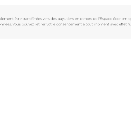
Vieillissement de la peau
pH5
vrez Anti-Pigment
igmentées
Les rides
Protection Solaire
galement être transférées vers des pays tiers en dehors de l'Espace économ
sible
Soin de Jour SPF 30 Hyaluron-Filler +3x Effect
 données. Vous pouvez retirer votre consentement à tout moment avec effet fu
50 ml
En savoir plus
4.6
107 avis
aux rougeurs
Acheter le produit
r chevelu
es
aire
Voir tous les prod