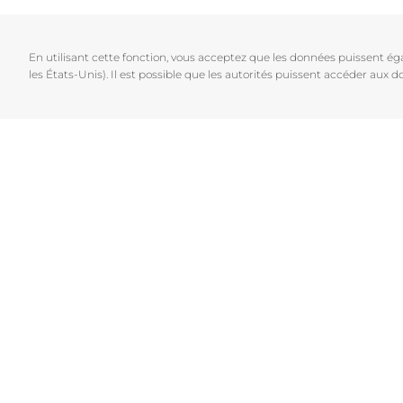
Cheveux et cuir chevelu
Peaux sèches
NOUVEAU
Décou
Peaux sensibles
Peaux hyperp
En utilisant cette fonction, vous acceptez que les données puissent é
Protection solaire
Peau hypersen
les États-Unis). Il est possible que les autorités puissent accéder aux
Peau irritée
Peau sujette 
Cheveux et cui
Peaux Sensibl
Protection sol