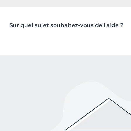
Cheveux et cuir chevelu
Peaux sèches
NOUVEAU
Décou
Peaux sensibles
Peaux hyperp
Protection solaire
Peau hypersen
Sur quel sujet souhaitez-vous de l'aide ?
Peau irritée
Peau sujette 
Cheveux et cui
Peaux Sensibl
Protection sol