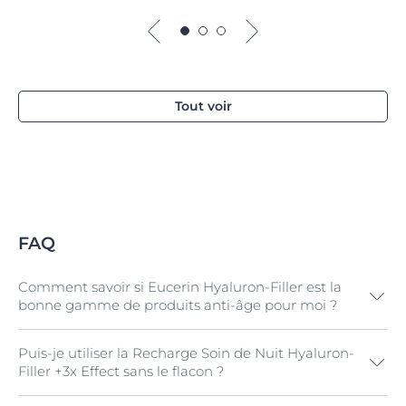
Tout voir
FAQ
Comment savoir si Eucerin Hyaluron-Filler est la
bonne gamme de produits anti-âge pour moi ?
Puis-je utiliser la Recharge Soin de Nuit Hyaluron-
La gamme Eucerin Hyaluron-Filler a été spécialement
Filler +3x Effect sans le flacon ?
formulée pour aider à lutter contre les premiers signes
du vieillissement tels que les ridules et les rides. Notre