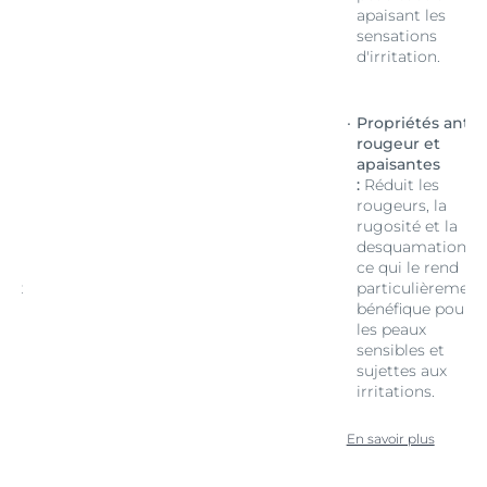
apaisant les
sensations
d'irritation.
ti-
Propriétés anti-
rougeur et
apaisantes
:
Réduit les
rougeurs, la
rugosité et la
,
desquamation,
ce qui le rend
ent
particulièrement
ur
bénéfique pour
les peaux
sensibles et
sujettes aux
irritations.
En savoir plus