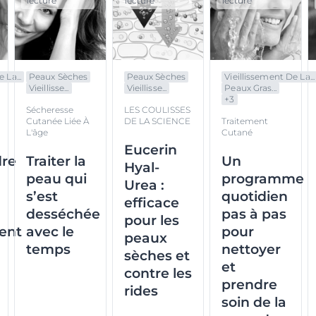
lecture
lecture
lecture
 La...
Peaux Sèches
Peaux Sèches
Vieillissement De La...
Vieillisse...
Vieillisse...
Peaux Gras...
+
3
Sécheresse
LES COULISSES
Cutanée Liée À
DE LA SCIENCE
Traitement
L'âge
Cutané
Eucerin
re
Traiter la
Un
Hyal-
peau qui
programme
Urea :
s’est
quotidien
efficace
desséchée
pas à pas
pour les
ment
avec le
pour
peaux
temps
nettoyer
sèches et
et
contre les
prendre
rides
soin de la