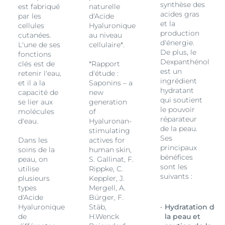
synthèse des
est fabriqué
naturelle
acides gras
par les
d'Acide
et la
cellules
Hyaluronique
production
cutanées.
au niveau
d'énergie.
L'une de ses
cellulaire*.
De plus, le
fonctions
Dexpanthénol
clés est de
*Rapport
est un
retenir l'eau,
d'étude :
ingrédient
et il a la
Saponins – a
hydratant
capacité de
new
qui soutient
se lier aux
generation
le pouvoir
molécules
of
réparateur
d'eau.
Hyaluronan-
de la peau.
stimulating
Ses
Dans les
actives for
principaux
soins de la
human skin,
bénéfices
peau, on
S. Gallinat, F.
sont les
utilise
Rippke, C.
suivants :
plusieurs
Keppler, J.
types
Mergell, A.
d'Acide
Bürger, F.
de
Hyaluronique
Stäb,
Hydratation de
de
H.Wenck
la peau et