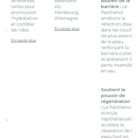
différentes
Beiersdorf
soutien de la
tailles pour
AG,
barrière :
Le
promouvoir
Hambourg,
Panthénol
l'hydratation
Allemagne
améliore la
au
et combler
rétention d'eau
En savoir plus
hes
les rides.
dans les couches
nes
les plus externes
En savoir plus
de la peau,
renforçant la
née
barrière cutanée
la
et prévenant la
le
perte insensible
en eau.
Soutient le
pouvoir de
régénération
l
:
Le Panthénol
stimule
tion,
l'épithélialisation
accélère la
la
réparation de la
peau tout en