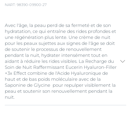
NART: 98390-09900-27
Avec l'âge, la peau perd de sa fermeté et de son
hydratation, ce qui entraîne des rides profondes et
une régénération plus lente. Une crème de nuit
pour les peaux sujettes aux signes de l'âge se doit
de soutenir le processus de renouvellement
pendant la nuit, hydrater intensément tout en
aidant à réduire les rides visibles. La Recharge du
Soin de Nuit Raffermissant Eucerin Hyaluron-Filler
+3x Effect combine de l'Acide Hyaluronique de
haut et de bas poids moléculaire avec de la
Saponine de Glycine pour repulper visiblement la
peau et soutenir son renouvellement pendant la
nuit.
De plus, l'option recharge réduit les déchets plastiques
de 90% en comparaison au pot habituel Hyaluron-
Filler, ce qui en fait un choix idéal pour limiter votre