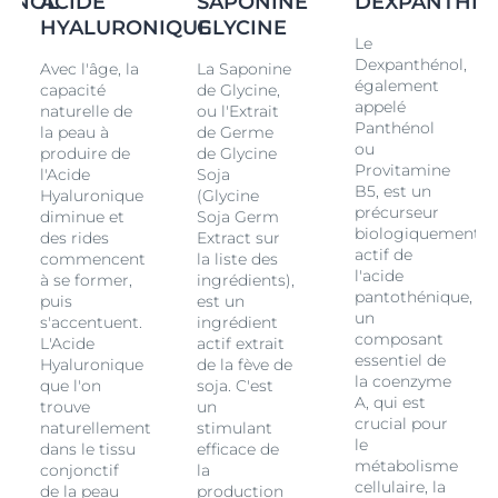
ENOL
ACIDE
SAPONINE
DEXPANTHE
Saponine de
Glycine
, un ingrédient clé, stimule la
HYALURONIQUE
GLYCINE
production d'
Acide Hyaluronique
2 de la peau. La
Le
formule donne à votre peau une apparence plus
Dexpanthénol,
Avec l'âge, la
La Saponine
ferme pendant vous dormez.
également
capacité
de Glycine,
appelé
Si votre peau a besoin d'un soin nocturne
naturelle de
ou l'Extrait
Panthénol
la peau à
de Germe
supplémentaire
ou
produire de
de Glycine
Pendant la nuit, la peau se répare et se régénère
Provitamine
l'Acide
Soja
naturellement, mais ce processus ralentit avec l'âge.
B5, est un
Hyaluronique
(Glycine
Le Dexpanthénol soutient le processus naturel de
précurseur
diminue et
Soja Germ
renouvellement de la peau et la rétention d'humidité,
t
biologiquement
des rides
Extract sur
assurant une hydratation durable. Cette crème de nuit
actif de
commencent
la liste des
anti-âge agit pendant que vous vous reposez, pour
l'acide
à se former,
ingrédients),
,
pantothénique,
que vous vous réveilliez avec une peau plus de douce
puis
est un
un
et plus fraîche le matin.
s'accentuent.
ingrédient
composant
L'Acide
actif extrait
(1) Par rapport à l'
Acide Hyaluronique
de haut poids
essentiel de
Hyaluronique
de la fève de
moléculaire également utilisé dans la formule.
la coenzyme
que l'on
soja. C'est
A, qui est
(2) In vitro
trouve
un
crucial pour
naturellement
stimulant
le
dans le tissu
efficace de
métabolisme
conjonctif
la
cellulaire, la
de la peau
production