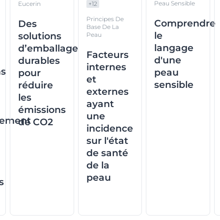
Peau Sensible
Eucerin
+
12
Principes De
Comprendre
Des
Base De La
le
solutions
Peau
langage
d’emballage
Facteurs
d'une
durables
internes
ns
peau
pour
et
sensible
réduire
externes
les
ayant
émissions
une
èrement
de CO2
incidence
sur l'état
de santé
de la
peau
s