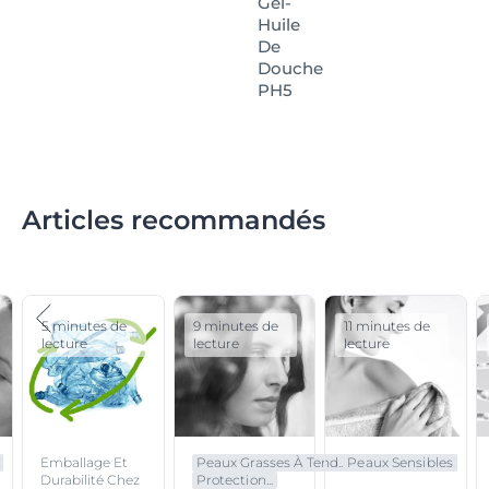
Gel-
Huile
De
Douche
PH5
Articles recommandés
5 minutes de
9 minutes de
11 minutes de
lecture
lecture
lecture
Emballage Et
Peaux Grasses À Tend...
Peaux Sensibles
Durabilité Chez
Protection...