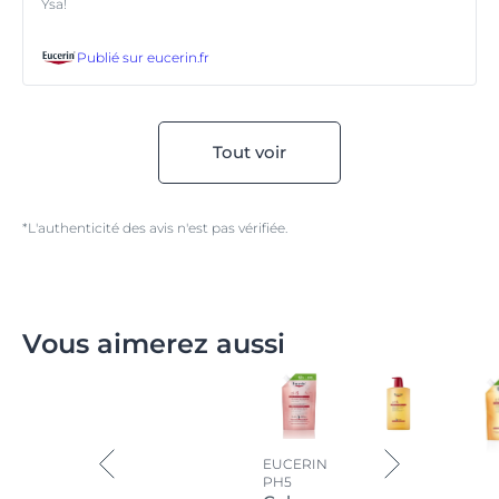
Ysa!
Publié sur
eucerin.fr
Tout voir
*L'authenticité des avis n'est pas vérifiée.
Vous aimerez aussi
EUCERIN
PH5