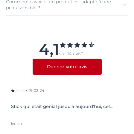
Comment savoir si un produit est adapté à une
peau sensible ?
Les produits Eucerin Peau Sensible ont été développés
spécifiquement pour allier d'excellentes propriétés de
protection et de régénération de la peau à une
tolérance cliniquement prouvée. Toutefois, de manière
4,1
générale, lorsque vous essayez un nouveau produit,
sur 14 avis*
appliquez-le de manière répétée sur votre peau, dans
le creux de votre coude. Si cela ne provoque pas de
rougeur ou de sensations de démangeaison, vous
Donnez votre avis
pouvez considérer que le produit est adapté à votre
peau.
Si vous êtes préoccupés par certains de vos
symptômes, consultez votre dermatologue ou votre
19-02-24
pharmacien.
Stick qui était génial jusqu'à aujourd'hui, cel...
loulou