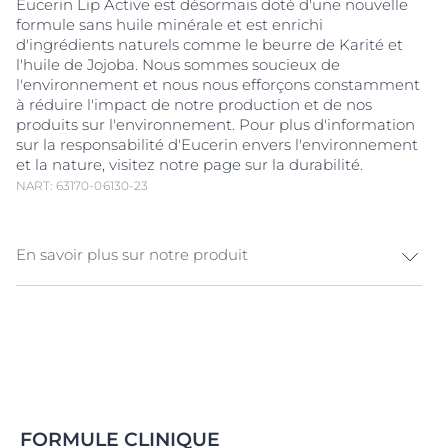
Eucerin Lip Active est désormais doté d'une nouvelle
formule sans huile minérale et est enrichi
d'ingrédients naturels comme le beurre de Karité et
l'huile de Jojoba. Nous sommes soucieux de
l'environnement et nous nous efforçons constamment
à réduire l'impact de notre production et de nos
produits sur l'environnement. Pour plus d'information
sur la responsabilité d'Eucerin envers l'environnement
et la nature, visitez notre page sur la durabilité.
NART: 63170-06130-23
En savoir plus sur notre produit
pH5 Lip Active Eucerin Lip Active SPF 20 a été conçu
pour les
lèvres sensibles
. Sa formulation à base de
Dexpanthénol et de
Vitamine E
apaise et hydrate les
lèvres tout en les protégeant des agressions
quotidiennes par des
facteurs externes
, tels que
l'exposition aux UV et une faible hydratation. Son
application régulière calmera rapidement vos lèvres
FORMULE CLINIQUE